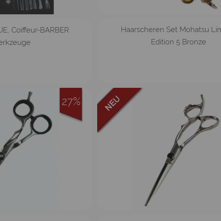
Haarschere
Effilierschere
Haarscheren Set Mohatsu Li
UE, Coiffeur-BARBER
Edition 5 Bronze
rkzeuge
27%