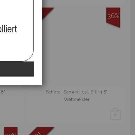
36%
36%
 6"
Schere -Samurai-cut-S-H-1 6"
Weltmeister