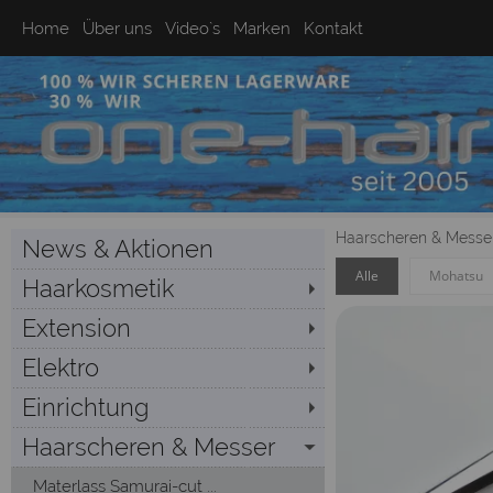
Home
Über uns
Video`s
Marken
Kontakt
Haarscheren & Messe
News & Aktionen
Alle
Mohatsu
Haarkosmetik
Extension
Elektro
Einrichtung
Haarscheren & Messer
Materlass Samurai-cut ...