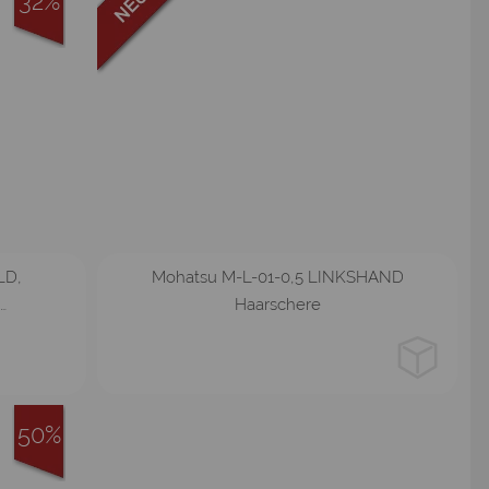
32%
5.5
6.0
LD,
Mohatsu M-L-01-0,5 LINKSHAND
…
Haarschere
50%