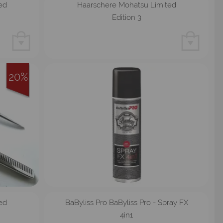
ed
Haarschere Mohatsu Limited
Edition 3
20%
ed
BaByliss Pro BaByliss Pro - Spray FX
4in1