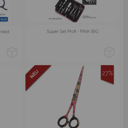
pink
blau
Super Set Profi - PINK BIG
mited
27%