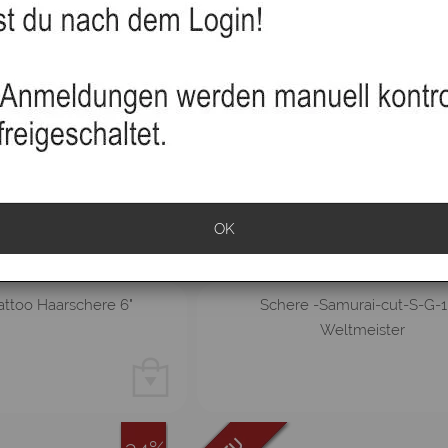
OK
ttoo Haarschere 6"
Schere -Samurai-cut-S-G-1
Weltmeister