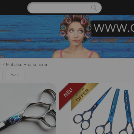
r
/
Mohatsu Haarscheren
Wahl