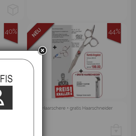
40%
44%
.5"
Haarschere + gratis Haarschneider