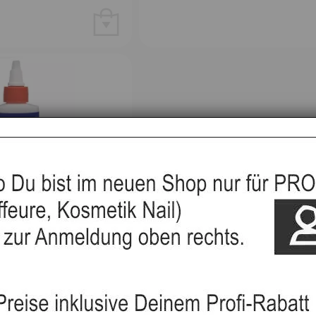
hneidemaschinen Öl
Mohatsu Schere, M-B-04, 5