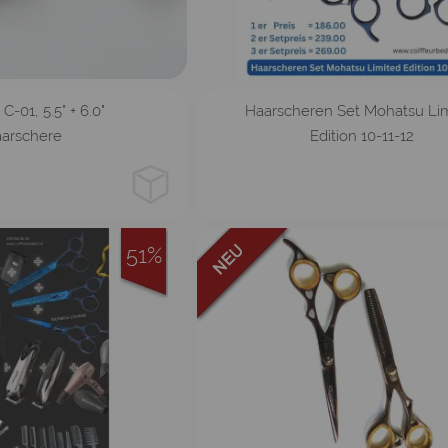
5.5
6.0
2er
3er
-01, 5.5" + 6.0"
Haarscheren Set Mohatsu Li
arschere
Edition 10-11-12
51%