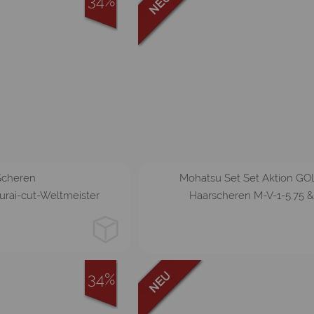
34%
-A
S-B
Scheren
Mohatsu Set Set Aktion GO
rai-cut-Weltmeister
Haarscheren M-V-1-5.75 &
34%