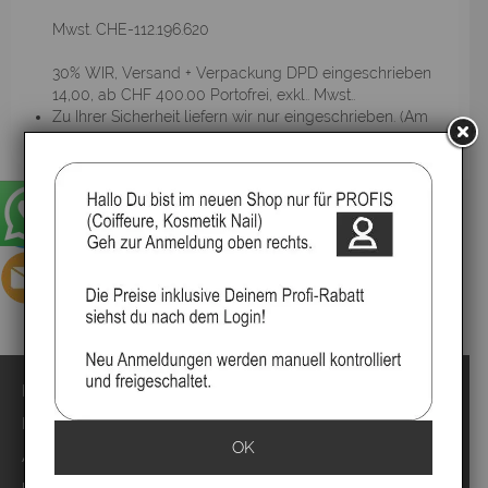
Mwst. CHE-112.196.620
30% WIR, Versand + Verpackung DPD eingeschrieben
14,00, ab CHF 400.00 Portofrei, exkl.. Mwst..
Zu Ihrer Sicherheit liefern wir nur eingeschrieben. (Am
besten ins Geschäft liefern lassen.)
Impressum
Kontakt
OK
Anmelden