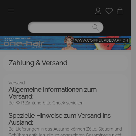
Zahlung & Versand
Versand
Allgemeine Informationen zum
Versand:
Bei WIR Zahlung bitte Check schicken.
Spezielle Hinweise zum Versand ins
Ausland:
Bei Lieferungen in das Ausland können Zölle, Steuern und
Gebühren anfallen, die im angezeigten Gesamtpreis nicht