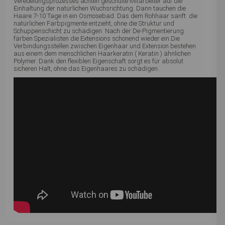
Veredelungsprozesses achten geschulte Mitarbeiter auf die
Einhaltung der natürlichen Wuchsrichtung. Dann tauchen die
Haare 7-10 Tage in ein Osmosebad. Das dem Rohhaar sanft die
natürlichen Farbpigmente entzieht, ohne die Struktur und
Schuppenschicht zu schädigen. Nach der De-Pigmentierung
färben Spezialisten die Extensions schonend wieder ein.Die
Verbindungsstellen zwischen Eigenhaar und Extension bestehen
aus einem dem menschlichen Haarkeratin ( Keratin ) ähnlichen
Polymer. Dank den flexiblen Eigenschaft sorgt es für absolut
sicheren Halt, ohne das Eigenhaares zu schädigen.