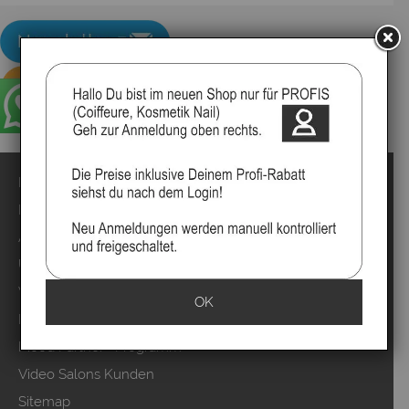
Impressum
Kontakt
Anmelden
Über uns
Video`s
OK
Marken
Mood Partner Programm
Video Salons Kunden
Sitemap