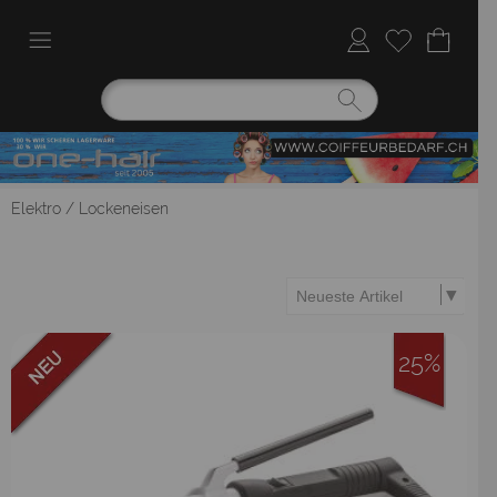
Elektro
/
Lockeneisen
25%