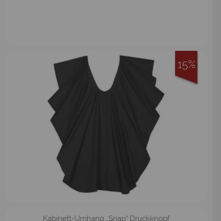
15%
Kabinett-Umhang „Snap“ Druckknopf