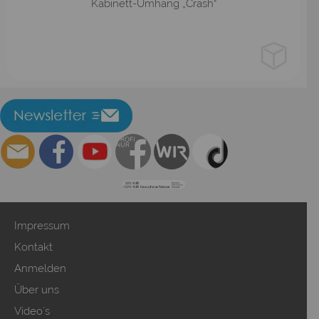
Kabinett-Umhang „Crash“
Impressum
Kontakt
Anmelden
Über uns
Video`s