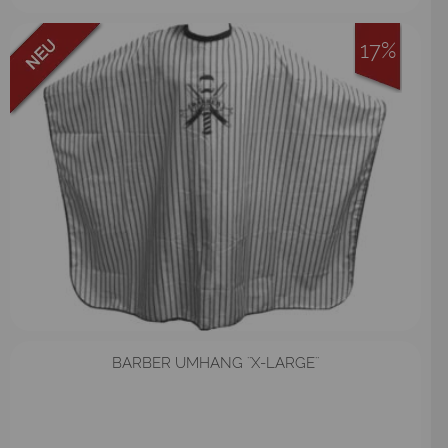
17%
BARBER UMHANG ¨X-LARGE¨