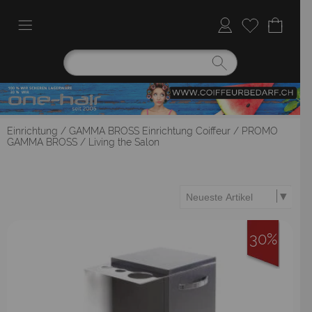
Einrichtung
/
GAMMA BROSS Einrichtung Coiffeur
/
PROMO
GAMMA BROSS
/
Living the Salon
30%