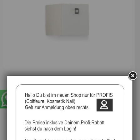
GSUS Beistelltisch
30%