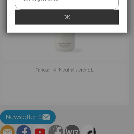
OK
Fanola -N- Neutralisierer 1 L