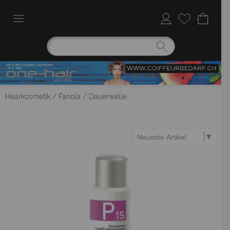
Haarkosmetik
/
Fanola
/
Dauerwelle