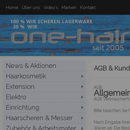
Home
Über uns
Video`s
Marken
Kontakt
News & Aktionen
AGB & Kund
Haarkosmetik
Extension
AGB
Allgemei
Elektro
AGB Verbraucherhi
Einrichtung
Bitte beachten Sie
Haarscheren & Messer
Nach Eingabe Ihrer
Zubehör & Arbeitsmater...
Waren ab. Die Best