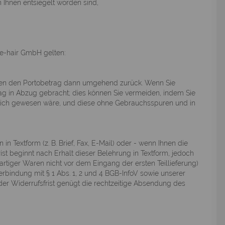
 Ihnen entsiegelt worden sind,
ne-hair GmbH gelten:
 Ihnen den Portobetrag dann umgehend zurück. Wenn Sie
ag in Abzug gebracht; dies können Sie vermeiden, indem Sie
öglich gewesen wäre, und diese ohne Gebrauchsspuren und in
Textform (z. B. Brief, Fax, E-Mail) oder - wenn Ihnen die
st beginnt nach Erhalt dieser Belehrung in Textform, jedoch
tiger Waren nicht vor dem Eingang der ersten Teillieferung)
erbindung mit § 1 Abs. 1, 2 und 4 BGB-InfoV sowie unserer
der Widerrufsfrist genügt die rechtzeitige Absendung des