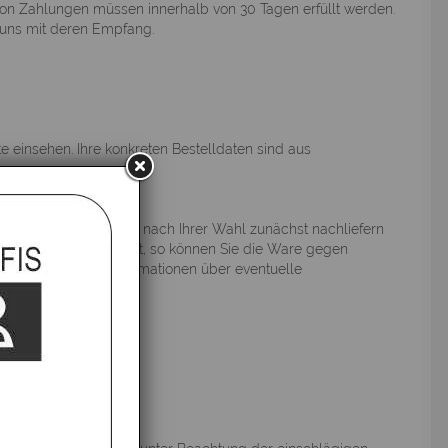
von Zahlungen müssen innerhalb von 30 Tagen erfüllt werden.
r uns mit deren Empfang.
 einsehen. Ihre konkreten Bestelldaten sind aus
nes Mangels der Ware nach Ihrer Wahl zunächst nachliefern
enfalls mangelbehaftet, so können Sie die Ware gegen
fpreis mindern. Informationen über eventuelle