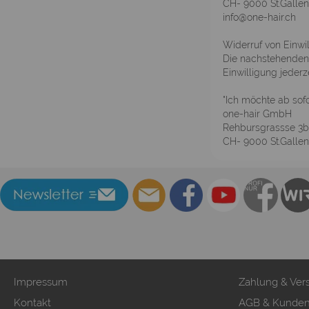
CH- 9000 St.Gallen
info@one-hair.ch
Widerruf von Einwi
Die nachstehenden E
Einwilligung jederz
"Ich möchte ab sofo
one-hair GmbH
Rehbursgrassse 3b
CH- 9000 St.Gallen
Impressum
Zahlung & Ver
Kontakt
AGB & Kunden