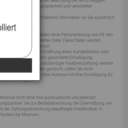
e Kundendaten werden unter Beachtung der einschlägigen
zes (TDDSG) von uns gespeichert und verarbeitet.
r uns sehr wichtig. Nachstehend informieren wir Sie ausführlich
ern lediglich Zugriffsdaten ohne Personenbezug wie z.B. den
den Namen der angeforderten Datei. Diese Daten werden
ckschluss auf Ihre Person.
enbestellung oder bei Eröffnung eines Kundenkontos oder
itgeteilten Daten ohne Ihre gesonderte Einwilligung
lung des Vertrages und vollständiger Kaufpreiszahlung werden
echtlichen Vorschriften gelöscht, sofern Sie nicht
ewsletter wird Ihre E-Mail-Adresse mit Ihrer Einwilligung für
jederzeit möglich.
dresse nicht ohne Ihre ausdrückliche und jederzeit
tungspartner, die zur Bestellabwicklung die Übermittlung von
 der Zahlungsabwicklung beauftragte Kreditinstitut). In
rforderliche Minimum.