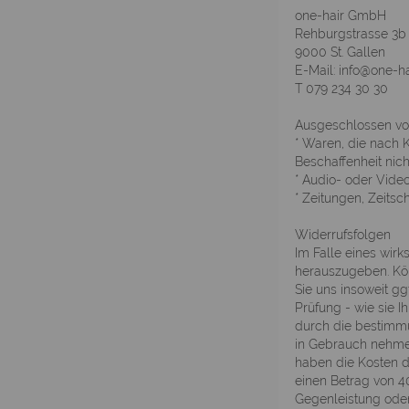
one-hair GmbH
Rehburgstrasse 3b
9000 St. Gallen
E-Mail: info@one-ha
T 079 234 30 30
Ausgeschlossen vo
* Waren, die nach K
Beschaffenheit nic
* Audio- oder Video
* Zeitungen, Zeitschr
Widerrufsfolgen
Im Falle eines wir
herauszugeben. Kön
Sie uns insoweit gg
Prüfung - wie sie 
durch die bestimm
in Gebrauch nehmen
haben die Kosten d
einen Betrag von 4
Gegenleistung oder 