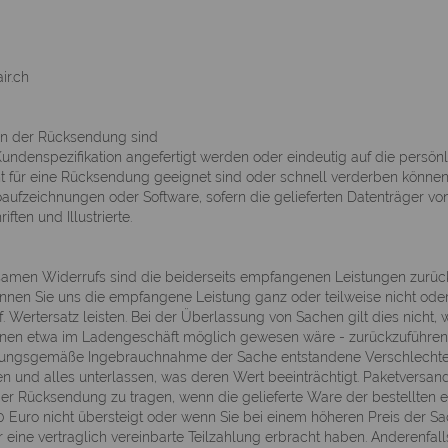
ir.ch
n der Rücksendung sind
undenspezifikation angefertigt werden oder eindeutig auf die persönl
ht für eine Rücksendung geeignet sind oder schnell verderben können
aufzeichnungen oder Software, sofern die gelieferten Datenträger von
iften und Illustrierte.
ksamen Widerrufs sind die beiderseits empfangenen Leistungen zurü
nen Sie uns die empfangene Leistung ganz oder teilweise nicht ode
f. Wertersatz leisten. Bei der Überlassung von Sachen gilt dies nicht
Ihnen etwa im Ladengeschäft möglich gewesen wäre - zurückzuführen is
ungsgemäße Ingebrauchnahme der Sache entstandene Verschlechteru
 und alles unterlassen, was deren Wert beeinträchtigt. Paketversan
er Rücksendung zu tragen, wenn die gelieferte Ware der bestellten
0 Euro nicht übersteigt oder wenn Sie bei einem höheren Preis der S
eine vertraglich vereinbarte Teilzahlung erbracht haben. Anderenfalls