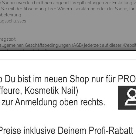
 Sachen werden bei Ihnen abgeholt. Verpflichtungen zur Erstattung 
ür Sie mit der Absendung Ihrer Widerrufserklärung oder der Sache, fü
sbelehrung
ragsschlusses
tragstext
allgemeinen Geschäftsbedingungen (AGB) jederzeit auf dieser Website
nicht per Internet abrufbar.
 erfolgt nach den gesetzlichen Bestimmungen, wobei wir im Falle ei
Schlägt die Nachbesserung fehl oder ist die nachgelieferte Ware eb
 vollen Kaufpreises zurückgeben oder die Ware behalten und den Kau
n entnehmen Sie bitte der Produktdokumentation.
nung
bursgrassse 3b, CH- 9000 St.Gallen ()
an Herb