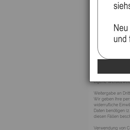
Wir verwenden Ihre
Vorschriften der B
Wir freuen uns über
über den Umgang m
Erhebung, Verarbe
Sie können unsere 
Namen Ihres Intern
ausschließlich zur
Personenbezogene 
Registrierung für u
ausschließlich zur
Ihre Daten für die 
ausdrücklich in die
eigene Werbezwecke
Weitergabe an Drit
Wir geben Ihre per
widerrufliche Einwi
Daten benötigen (z
diesen Fällen besc
Verwendung von C