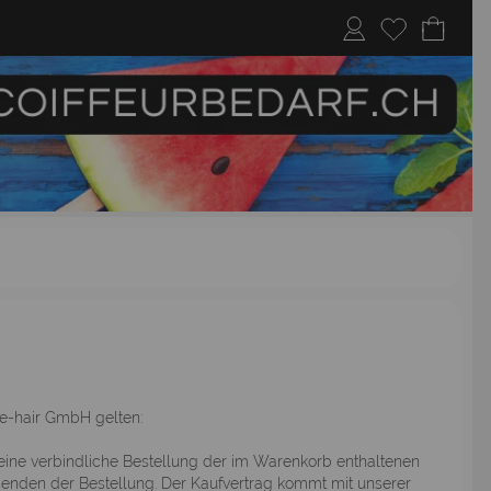
ne-hair GmbH gelten:
eine verbindliche Bestellung der im Warenkorb enthaltenen
enden der Bestellung. Der Kaufvertrag kommt mit unserer