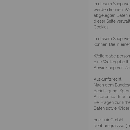
In diesem Shop wer
werden können. Wen
abgelegten Daten e
dieser Seite verwa
Cookies
In diesem Shop wer
können. Die in ein
Weitergabe perso
Eine Weitergabe Ih
Abwicklung von Zah
Auskunftsrecht
Nach dem Bundesdat
Berichtigung, Sper
Ansprechpartner fü
Bei Fragen zur Erh
Daten sowie Widerru
one-hair GmbH
Rehbursgrassse 3b