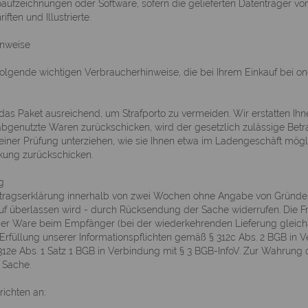
aufzeichnungen oder Software, sofern die gelieferten Datenträger von
iften und Illustrierte.
nweise
 folgende wichtigen Verbraucherhinweise, die bei Ihrem Einkauf bei o
ie das Paket ausreichend, um Strafporto zu vermeiden. Wir erstatten
bgenutzte Waren zurückschicken, wird der gesetzlich zulässige Betr
 einer Prüfung unterziehen, wie sie Ihnen etwa im Ladengeschäft m
kung zurückschicken.
g
tragserklärung innerhalb von zwei Wochen ohne Angabe von Gründen in 
uf überlassen wird - durch Rücksendung der Sache widerrufen. Die Fri
der Ware beim Empfänger (bei der wiederkehrenden Lieferung gleichar
Erfüllung unserer Informationspflichten gemäß § 312c Abs. 2 BGB in V
312e Abs. 1 Satz 1 BGB in Verbindung mit § 3 BGB-InfoV. Zur Wahrung 
 Sache.
richten an: