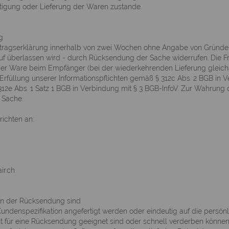
tigung oder Lieferung der Waren zustande.
g
tragserklärung innerhalb von zwei Wochen ohne Angabe von Gründen in 
uf überlassen wird - durch Rücksendung der Sache widerrufen. Die Fri
der Ware beim Empfänger (bei der wiederkehrenden Lieferung gleichar
Erfüllung unserer Informationspflichten gemäß § 312c Abs. 2 BGB in V
312e Abs. 1 Satz 1 BGB in Verbindung mit § 3 BGB-InfoV. Zur Wahrung 
 Sache.
richten an:
ir.ch
n der Rücksendung sind
undenspezifikation angefertigt werden oder eindeutig auf die persönl
ht für eine Rücksendung geeignet sind oder schnell verderben können