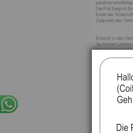
paketversandfähige
Die Frist beginnt f
Ende der Widerruf
Zeitpunkt des Vert
Einsicht in den Ver
Sie können unsere 
Sicherheitsgründen 
Gewährleistung
Die Gewährleistung
oder nachbessern. 
Rückerstattung des
Herstellergarantie
Anbieterkennzeich
one-hair GmbH, Reh
Geschäftsführer: Iv
Datenschutz