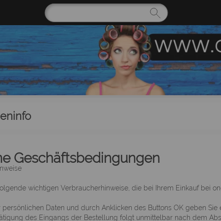
eninfo
ne Geschäftsbedingungen
nweise
 folgende wichtigen Verbraucherhinweise, die bei Ihrem Einkauf bei o
 persönlichen Daten und durch Anklicken des Buttons OK geben Sie 
ätigung des Eingangs der Bestellung folgt unmittelbar nach dem Abs