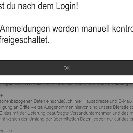
 Bestandsdaten ausschließlich zur Abwicklung Ihrer Bestellung. All
undesdatenschutzgesetze (BDSG) und des Teledienstdatenschutzgeset
 Ihr Interesse an unserer Website. Der Schutz Ihrer Privatsphäre ist fü
it Ihren Daten.
itung und Nutzung personenbezogen
Seite besuchen, ohne Angaben zu Ihrer Person zu machen. Wir speich
et Service Providers, die Seite, von der aus Sie uns besuchen oder 
 Verbesserung unseres Angebotes ausgewertet und erlauben keinen Rü
Daten werden nur erhoben, wenn Sie uns diese im Rahmen Ihrer War
nseren Newsletter freiwillig mitteilen. Wir verwenden die von ihnen m
 Erfüllung und Abwicklung Ihrer Bestellung. Mit vollständiger Abwick
OK
weitere Verwendung gesperrt und nach Ablauf der steuer- und handelsr
 weitere Nutzung Ihrer Daten eingewilligt haben. Bei Anmeldung zum N
 genutzt, bis Sie sich vom Newsletter abmelden. Die Abmeldung ist 
te
sonenbezogenen Daten einschließlich Ihrer Hausadresse und E-Mail-A
lligung an Dritte weiter. Ausgenommen hiervon sind unsere Dienstleis
.B. das mit der Lieferung beauftragte Versandunternehmen und das mit
hränkt sich der Umfang der übermittelten Daten jedoch nur auf das e
ookies