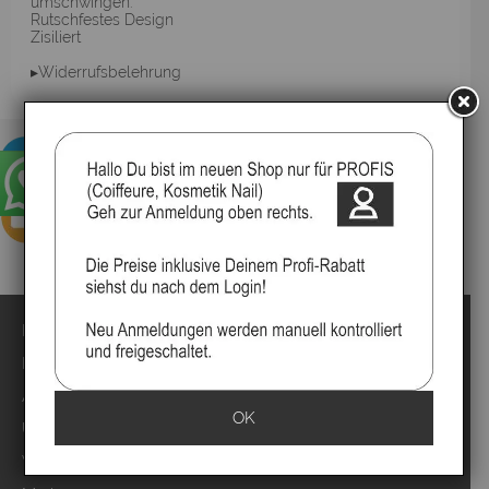
umschwingen.
Rutschfestes Design
Zisiliert
▸Widerrufsbelehrung
Impressum
Kontakt
Anmelden
OK
Über uns
Video`s