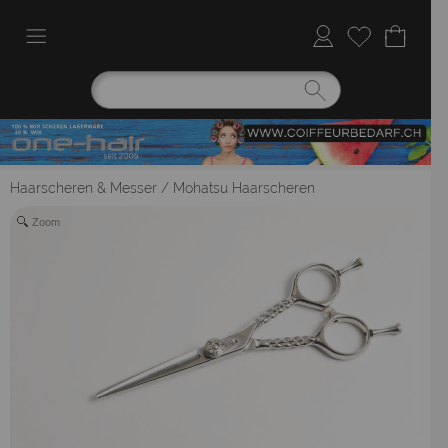
Haarscheren & Messer
/
Mohatsu Haarscheren
Zoom