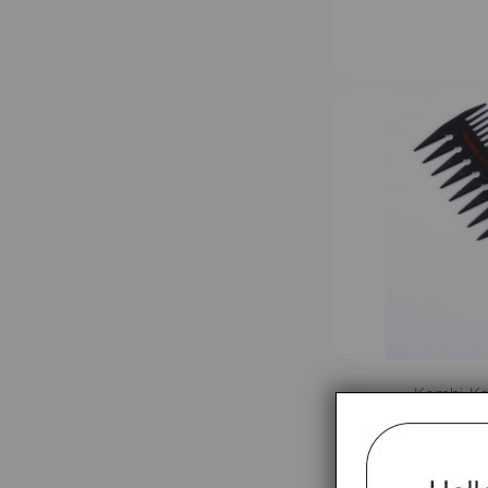
Kombi-Ka
Sträh