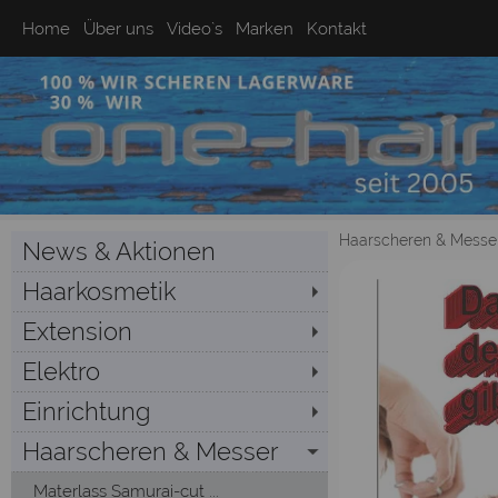
Home
Über uns
Video`s
Marken
Kontakt
Haarscheren & Messe
News & Aktionen
Haarkosmetik
Extension
Elektro
Einrichtung
Haarscheren & Messer
Materlass Samurai-cut ...