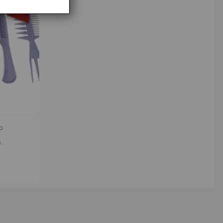
40%
P
…