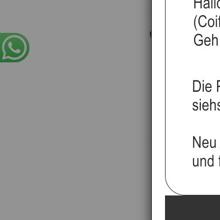
Stielkamm, f
Sti