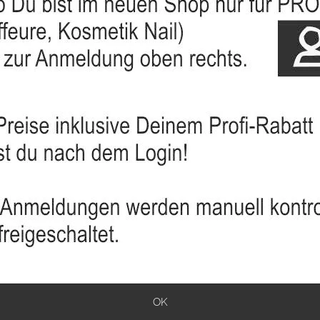
40%
ein gezahnt Metall -
Haarschneidekamm + Abteil 
el, Kämme
Zacken - Grobe - Zahnung
OK