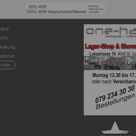
sand
info
klärung
ationen
rrufen