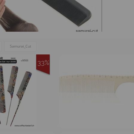
Samurai_Cut
33%