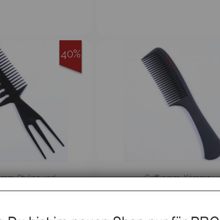
40%
mm-Styling und
Griffkamm, Kämme
nchen, Kämme