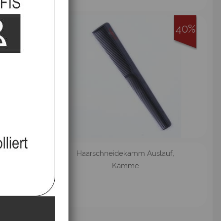
40%
40%
- 1-
Haarschneidekamm Auslauf,
,…
Kämme