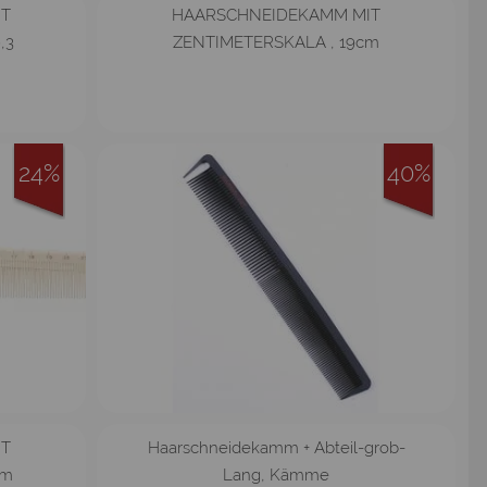
IT
HAARSCHNEIDEKAMM MIT
,3
ZENTIMETERSKALA , 19cm
24%
40%
IT
Haarschneidekamm + Abteil-grob-
cm
Lang, Kämme