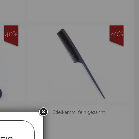
40%
40%
Stielkamm, fein gezahnt