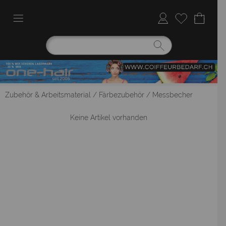
Zubehör & Arbeitsmaterial
/
Färbezubehör
/
Messbecher
Keine Artikel vorhanden