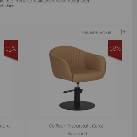
ke alle Produkte & Aktionen:
www.moodhair.ch
ets hier :
13%
18%
feure,
Coiffeur Friseurstuhl Carol –
e
Karamell