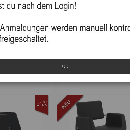
ecken Coiffeur Aqua
Coiffeurstuhl Anika hellbra
OK
schwarz
25%