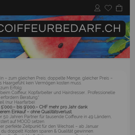
in – zum gleichen Preis: doppelte Menge, gleicher Preis –
es Haargefühl kein Vermögen kosten muss.
e zum Erfolg:
 beim Coiffeur, Kopfarbeiter und Hairdresser... Professionelle
erfordern Beratung.“
eil (nur Haarfarbe):
 5’000.– bis 9’000.– CHF mehr pro Jahr dank
erem Einkauf – ohne Qualitätsverlust.
er 50 Jahren Partner für tausende Coiffeure in 49 Ländern,
istert auf MOOD setzen.
 der perfekte Zeitpunkt für den Wechsel – ab Januar
st du doppelt: Kosten sparen & Qualität gewinnen.