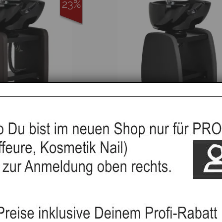
23%
ecken Coiffeur Water
Friseurwaschbecken Coiffeur 
braun
schwarz
22%