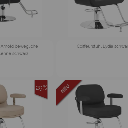
l Arnold bewegliche
Coiffeurstuhl Lydia schwa
lehne schwarz
29%