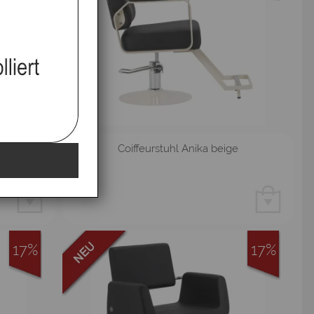
un
Coiffeurstuhl Anika beige
17%
17%