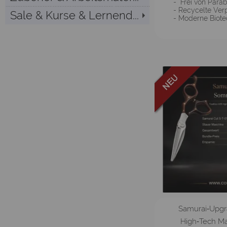
- Frei von Para
- Recycelte Ve
Sale & Kurse & Lernend...
- Moderne Biote
Samurai‑Upgra
High‑Tech Mas