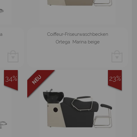
na
Coiffeur-Friseurwaschbecken
Ortega Marina beige
34%
23%