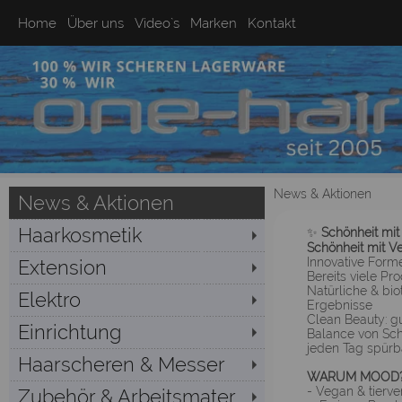
Home
Über uns
Video`s
Marken
Kontakt
News & Aktionen
News & Aktionen
Haarkosmetik
✨
Schönheit mi
Schönheit mit V
Innovative Forme
Extension
Bereits viele Pr
Natürliche & bio
Elektro
Ergebnisse
Clean Beauty: g
Einrichtung
Balance von Sch
jeden Tag spürb
Haarscheren & Messer
WARUM MOO
- Vegan & tierve
Zubehör & Arbeitsmater...