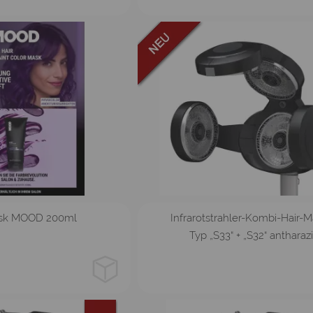
elen Varianten
Stativ
ask MOOD 200ml
Infrarotstrahler-Kombi-Hair-M
Typ „S33“ + „S32“ antharazi