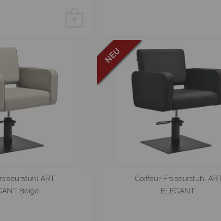
schwarz
Beige
Frsiseurstuhl ART
Coiffeur-Frsiseurstuhl AR
GANT Beige
ELEGANT