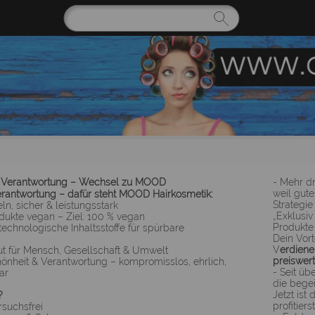
t Verantwortung – Wechsel zu MOOD
- Mehr dr
weil gut
erantwortung – dafür steht MOOD Hairkosmetik:
Strategi
ln, sicher & leistungsstark
„Exklusiv
odukte vegan – Ziel: 100 % vegan
Produkte 
technologische Inhaltsstoffe für spürbare
Dein Vort
V
erdiene
ut für Mensch, Gesellschaft & Umwelt
preiswert
önheit & Verantwortung – kompromisslos, ehrlich,
- Seit üb
ar
die bege
Jetzt ist
D?
profitier
rsuchsfrei