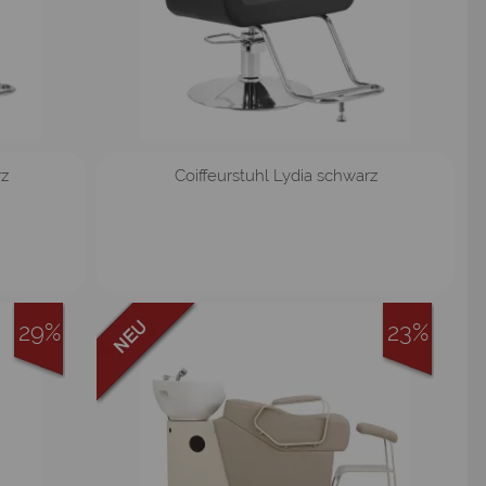
rz
Coiffeurstuhl Lydia schwarz
29%
23%