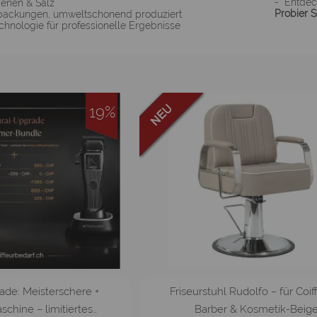
- Entdec
benen & Salz
Probier S
rpackungen, umweltschonend produziert
chnologie für professionelle Ergebnisse
19%
de: Meisterschere +
Friseurstuhl Rudolfo – für Coif
chine – limitiertes…
Barber & Kosmetik-Beig