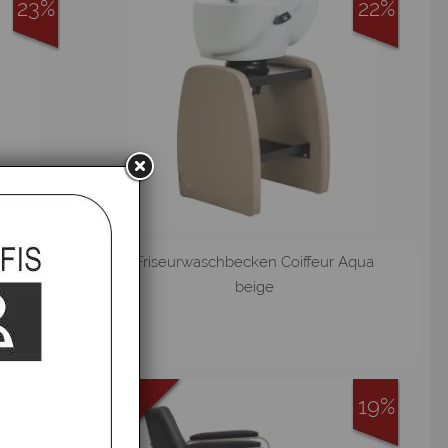
23%
22%
Water
Friseurwaschbecken Coiffeur Aqua
beige
19%
19%