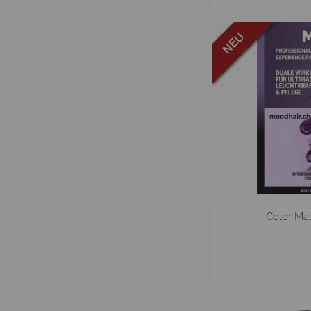
in vi
Color M