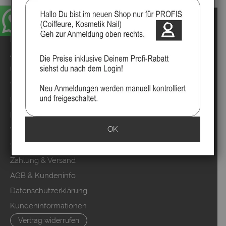
Impressum
Kontakt
Anmelden
Über uns
Video`s
Marken
Mood Partner Programm
OK
Video Salons Kunden
Sitemap
Zahlung & Versand
AGB & Kundeninfo
Datenschutzerklärung
Kundeninformationen
Vertrag widerrufen