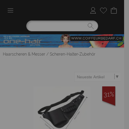
Haarscheren & Messer
/
Scheren-Halter-Zubehör
31%