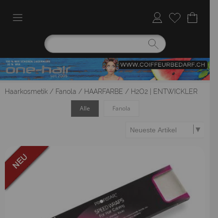
Haarkosmetik
/
Fanola
/
HAARFARBE
/
H2O2 | ENTWICKLER
Alle
Fanola