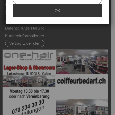
Sitemap
OK
Zahlung & Versand
AGB & Kundeninfo
Datenschutzerklärung
Kundeninformationen
Vertrag widerrufen