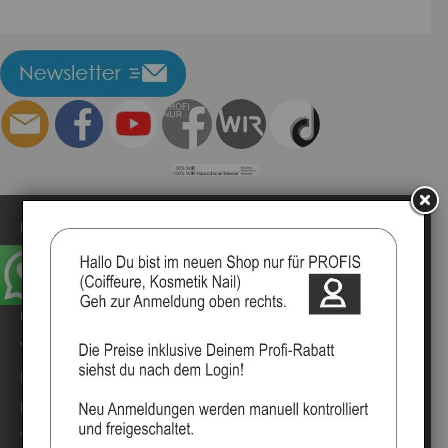
Impressum
Kontakt
Anmelden
Über uns
Video`s
Marken
Mood Partner Programm
Video Salons Kunden