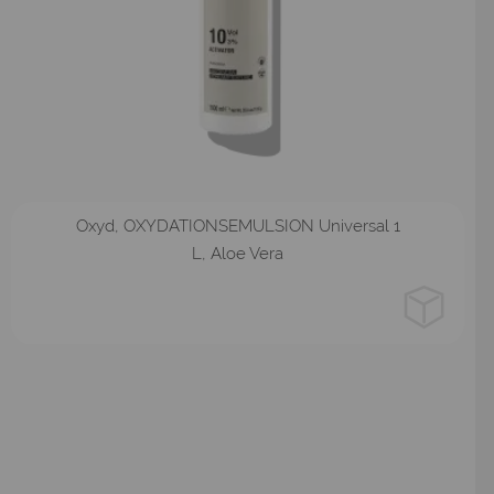
3%
6%
9%
12%
1,5 %
Oxyd, OXYDATIONSEMULSION Universal 1
L, Aloe Vera