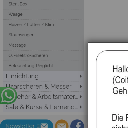
Steril Box
Waage
Heizen / Lüften / Klim...
Staubsauger
Massage
Öl -Elektro-Scheren
Beleuchtung-Ringlicht
Einrichtung
Haarscheren & Messer
Zubehör & Arbeitsmater...
Sale & Kurse & Lernend...