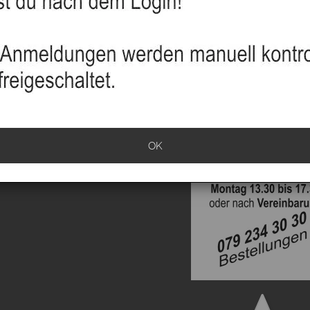
sand
info
klärung
ationen
OK
rrufen