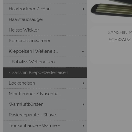
Haartrockner / Föhn
Haarstaubsauger
Heisse Wickler
SANSHIN M
SCHWARZ I
Kompressenwärmer
Kreppeisen | Welleneis...
Babyliss Welleneisen
Sanshin Krepp-Welleneisen
Lockeneisen
Mini Trimmer / Nasenha...
Warmluftbürsten
Rasierapparate - Shave...
Trockenhaube + Wärme +...