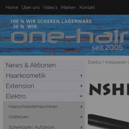
Home
Über uns
Video`s
Marken
Kontakt
Elektro
/
Kreppeisen 
News & Aktionen
Haarkosmetik
Extension
Elektro
Haarschneidemaschinen ...
Glätteisen
Scherköpfe | Aufsteckk...