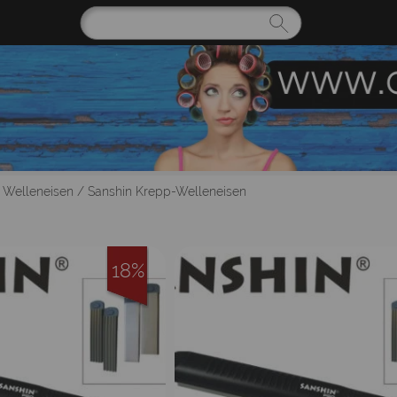
| Welleneisen
/
Sanshin Krepp-Welleneisen
18%