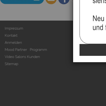
Impressum
Zahlung & Ver
Kontakt
AGB & Kunden
Anmelden
Datenschutzer
Mood Partner Programm
Kundeninform
Video Salons Kunden
Vertrag wide
Sitemap