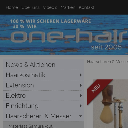
Home
Über uns
Video`s
Marken
Kontakt
Haarscheren & Messe
News & Aktionen
Haarkosmetik
Extension
Elektro
Einrichtung
Haarscheren & Messer
Materlass Samurai-cut ...