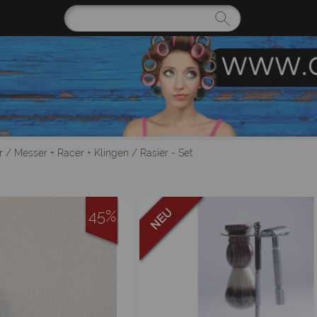
r
/
Messer + Racer + Klingen
/
Rasier - Set
45%