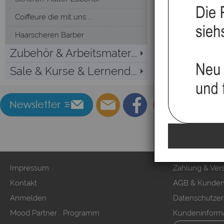
Coiffeure die mit uns ...
Haarscheren Barber
Zubehör & Arbeitsmater...
Sale & Kurse & Lernend...
Impressum
Zahlung & Ver
Kontakt
AGB & Kunden
Anmelden
Datenschutzer
Mood Partner Programm
Kundeninform