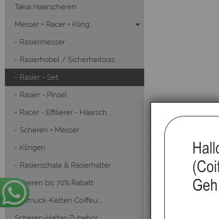
Takai Haarscheren
Messer + Racer + Kling...
Rasiermesser
Rasierhobel / Sicherheitsras...
Rasier - Set
Rasier - Pinsel
Racer - Effilierer - Haarsch...
Scheren + Messer
Klingen
Rasierschale & Rasierhalter
Scheren bis 70% Rabatt
Schmuck-Ketten Coiffeu...
Scheren-Halter-Zubehör