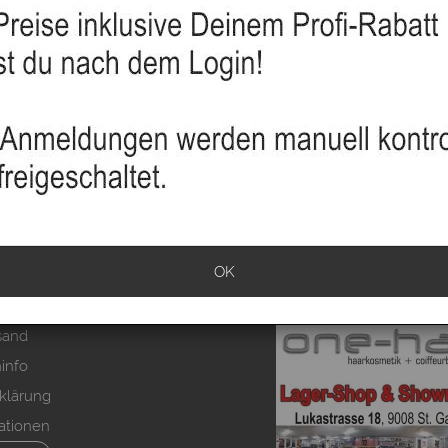
OK
sand
info
klärung
ationen