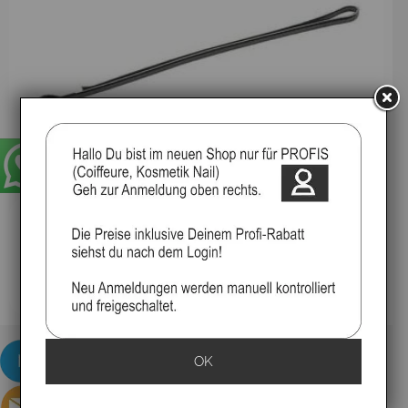
schwarz
bronze
Haarklemmen KIFIX 5 cm, 250 Gramm
OK