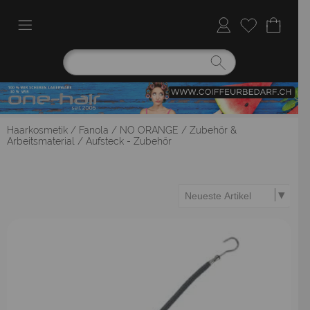
Haarkosmetik
/
Fanola
/
NO ORANGE
/
Zubehör &
Arbeitsmaterial
/
Aufsteck - Zubehör