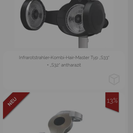
Stativ
Infrarotstrahler-Kombi-Hair-Master Typ „S33“
+ „S32“ antharazit
13%