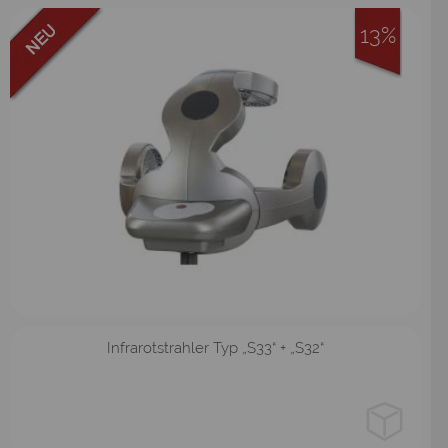
13%
Stativ
Infrarotstrahler Typ „S33“ + „S32“