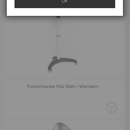
OK
Stativ
Wandarm
Trockenhaube M41 Stativ +Wandarm