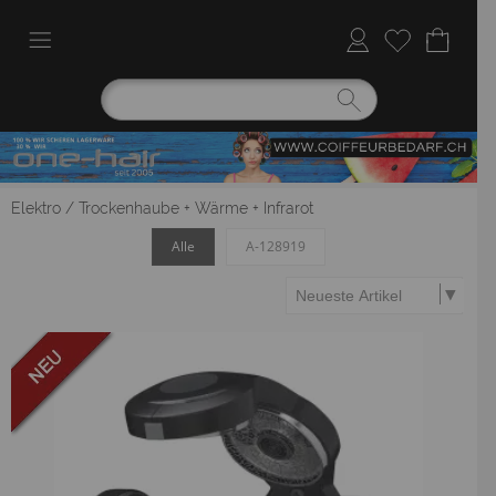
Elektro
/
Trockenhaube + Wärme + Infrarot
Alle
A-128919