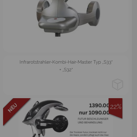
Stativ
Infrarotstrahler-Kombi-Hair-Master Typ „S33“
+ „S32“
22%