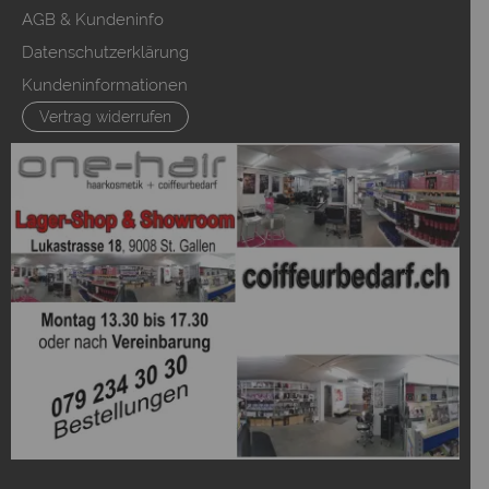
AGB & Kundeninfo
Datenschutzerklärung
Kundeninformationen
Vertrag widerrufen