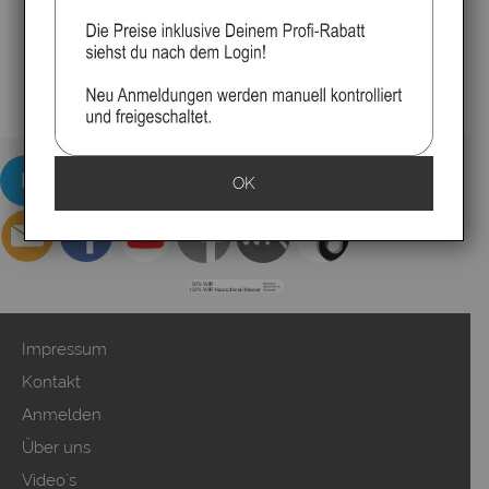
OK
Impressum
Kontakt
Anmelden
Über uns
Video`s