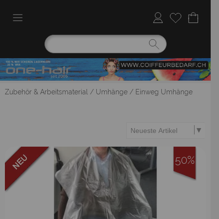
Zubehör & Arbeitsmaterial
/
Umhänge
/
Einweg Umhänge
50%