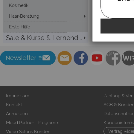
Kosmetik
Haar-Beratung
Erste Hilfe
Sale & Kurse & Lernend...
Impressum
Zahlung & Ver
Kontakt
AGB & Kunden
Anmelden
Datenschutzer
Mood Partner Programm
Kundeninform
Video Salons Kunden
Vertrag wide