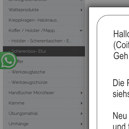
Watteprodukte
Kreppkragen- Halskraus...
Koffer / Holster /Mapp...
Holster - Scherentaschen - E...
Scherenbox- Etui
Koffer
Werkzeugtasche
Werkzeugschürze
Handtücher Microfaser
Kämme
Übungsmatrial
Umhänge