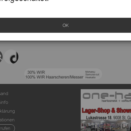
OK
sand
info
klärung
ationen
rrufen