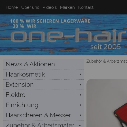
Home
Über uns
Video`s
Marken
Kontakt
Zubehör & Arbeitsmate
News & Aktionen
Haarkosmetik
Extension
Elektro
Einrichtung
Haarscheren & Messer
Zubehör & Arbeitsmater...