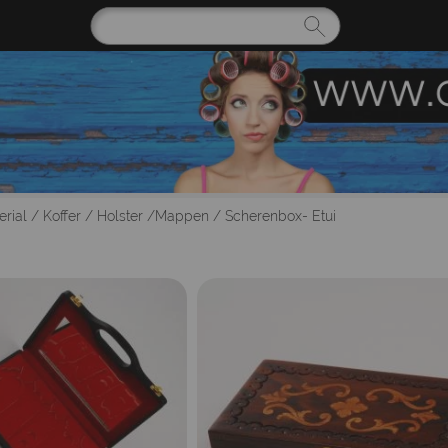
rial
/
Koffer / Holster /Mappen
/
Scherenbox- Etui