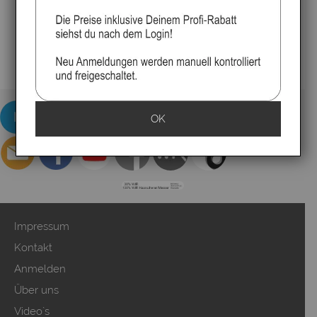
OK
Impressum
Kontakt
Anmelden
Über uns
Video`s