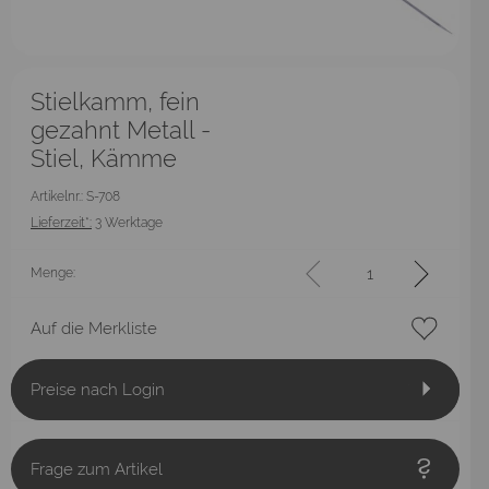
Stielkamm, fein
gezahnt Metall -
Stiel, Kämme
Artikelnr.: S-708
Lieferzeit*:
3 Werktage
Menge:
Auf die Merkliste
Preise nach Login
Frage zum Artikel