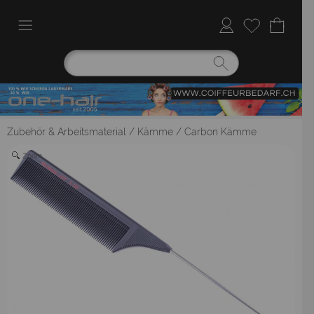
Zubehör & Arbeitsmaterial
/
Kämme
/
Carbon Kämme
Zoom