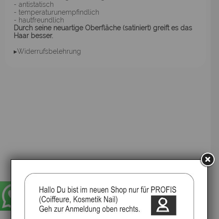
- antistatisch
- temperaturunempfindlich
- hautfreundlich
Durch seine neuartige Oberfläche (satiniert) greift es das
Haar besser.
▸Widerrufsbelehrung