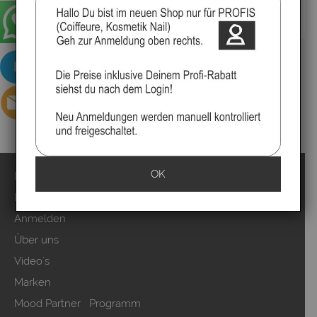
▸Widerrufsbelehrung
OK
Impressum
Kontakt
Anmelden
Über uns
Video`s
Marken
Mood Partner Programm