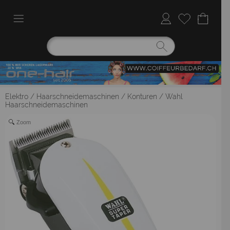
Elektro
/
Haarschneidemaschinen / Konturen
/
Wahl
Haarschneidemaschinen
Zoom