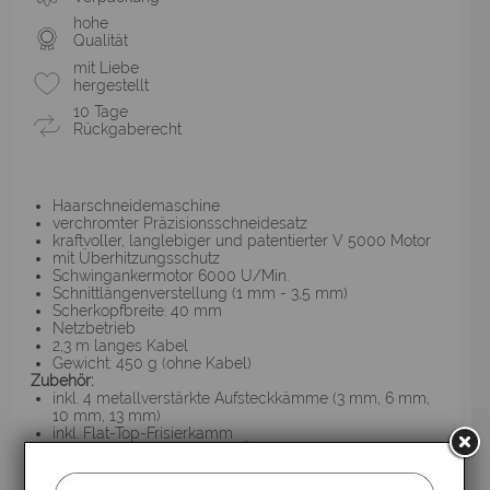
hohe
Qualität
mit Liebe
hergestellt
10 Tage
Rückgaberecht
Haarschneidemaschine
verchromter Präzisionsschneidesatz
kraftvoller, langlebiger und patentierter V 5000 Motor
mit Überhitzungsschutz
Schwingankermotor 6000 U/Min.
Schnittlängenverstellung (1 mm - 3,5 mm)
Scherkopfbreite: 40 mm
Netzbetrieb
2,3 m langes Kabel
Gewicht: 450 g (ohne Kabel)
Zubehör:
inkl. 4 metallverstärkte Aufsteckkämme (3 mm, 6 mm,
10 mm, 13 mm)
inkl. Flat-Top-Frisierkamm
inkl. Reinigungspinsel und Öl
inkl. Messerschutz