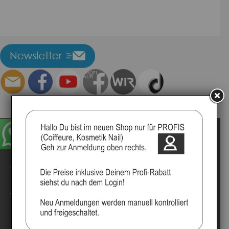
Impressum
Kontakt
Anmelden
Über uns
Video`s
Marken
Mood Partner Programm