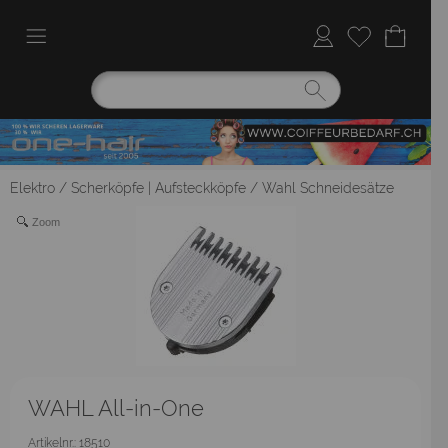
Elektro
/
Scherköpfe | Aufsteckköpfe
/
Wahl Schneidesätze
Zoom
WAHL All-in-One
Artikelnr.: 18510