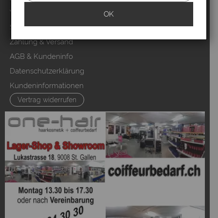
Video Salons Kunden
OK
Sitemap
Zahlung & Versand
AGB & Kundeninfo
Datenschutzerklärung
Kundeninformationen
Vertrag widerrufen