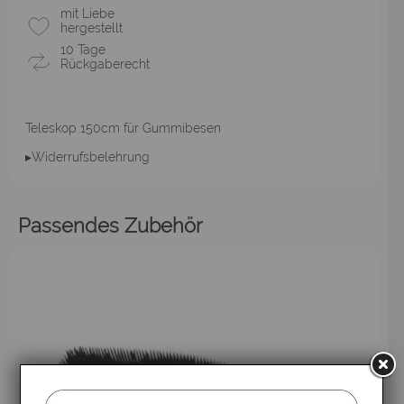
mit Liebe
hergestellt
10 Tage
Rückgaberecht
Teleskop 150cm für Gummibesen
▸Widerrufsbelehrung
Passendes Zubehör