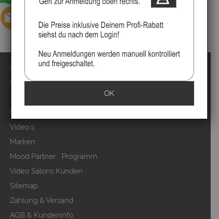
Impressum
Kontakt
OK
Anmelden
Über uns
Video`s
Marken
Mood Partner Programm
Video Salons Kunden
Sitemap
Zahlung & Versand
AGB & Kundeninfo