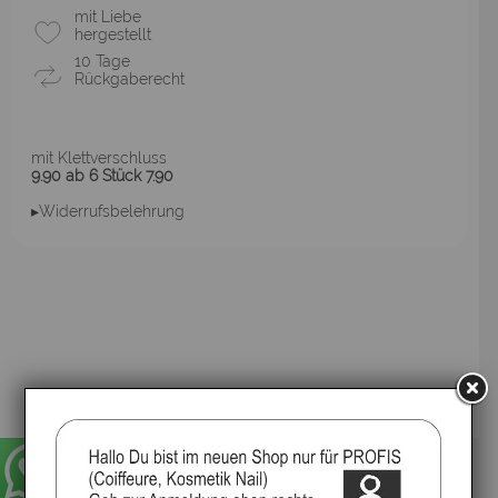
mit Liebe
hergestellt
10 Tage
Rückgaberecht
mit Klettverschluss
9.90 ab 6 Stück 7.90
▸Widerrufsbelehrung