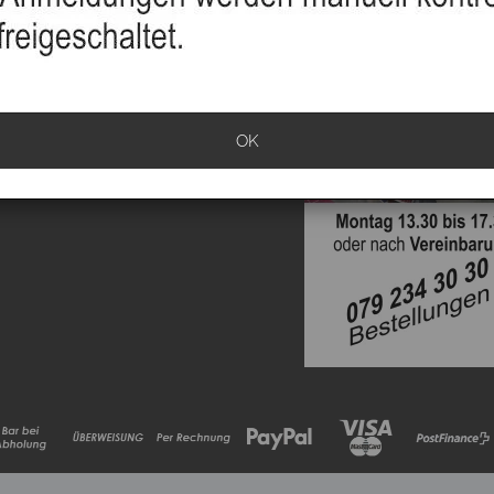
sand
info
klärung
OK
ationen
rrufen