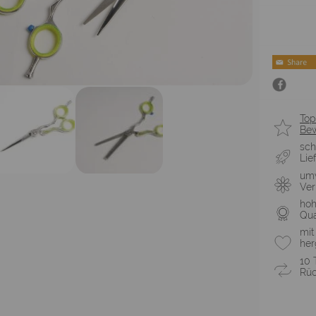
Top
Be
sch
Lie
umw
Ve
ho
Qua
mit
her
10 
Rüc