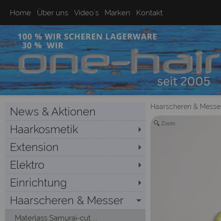
Home
Über uns
Video`s
Marken
Kontakt
Haarscheren & Messe
News & Aktionen
Zoom
Haarkosmetik
Extension
Elektro
Einrichtung
Haarscheren & Messer
Materlass Samurai-cut ...