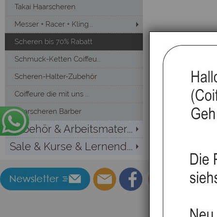
Takai Haarscheren
Messer + Racer + Kling...
Scheren bis 70% Rabatt
Schmuck-Ketten Coiffeu...
Scheren-Halter-Zubehör
Coiffeure die mit uns ...
Haarscheren Barber
Zubehör & Arbeitsmater...
Sale & Kurse & Lernend...