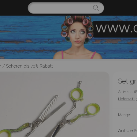
r
/
Scheren bis 70% Rabatt
Set gr
Artikelnr.: 
Lieferzeit*:
Menge:
Auf die M