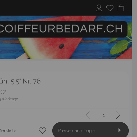
ün, 5.5" Nr. 76
18538
3 Werktage
erkliste
Preise nach Login