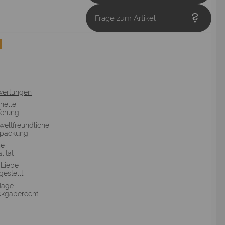
Frage zum Artikel
wertungen
nelle
ferung
eltfreundliche
rpackung
he
lität
 Liebe
gestellt
Tage
kgaberecht