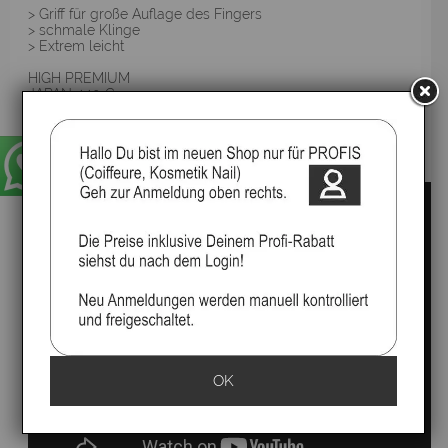
> Griff für große Auflage des Fingers
> schmale Klinge
> Extrem leicht
HIGH PREMIUM
JAPAN 440 C
COBALT STAHL
Pro Click System
OK