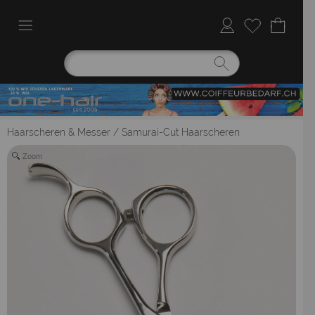
Haarscheren & Messer
/
Samurai-Cut Haarscheren
Zoom