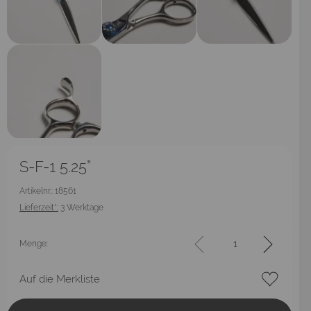
S-F-1 5.25”
Artikelnr.: 18561
Lieferzeit*:
3 Werktage
Menge:
Auf die Merkliste