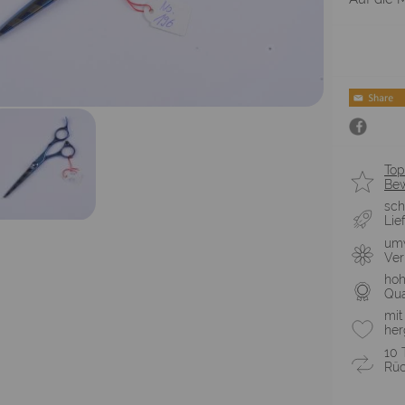
Top
Be
sch
Lie
umw
Ve
ho
Qua
mit
her
10 
Rüc