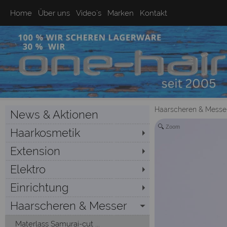
Home
Über uns
Video`s
Marken
Kontakt
Haarscheren & Messe
News & Aktionen
Zoom
Haarkosmetik
Extension
Elektro
Einrichtung
Haarscheren & Messer
Materlass Samurai-cut ...