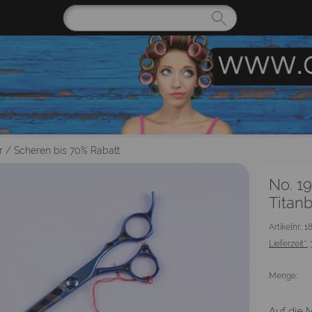
r
/
Scheren bis 70% Rabatt
No. 19
Titan
Artikelnr.: 1
Lieferzeit*:
Menge:
Auf die M