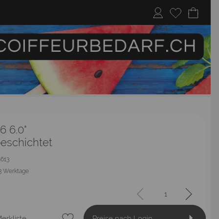
6 6.0"
beschichtet
8613
3 Werktage
erkliste
Preise nach Login