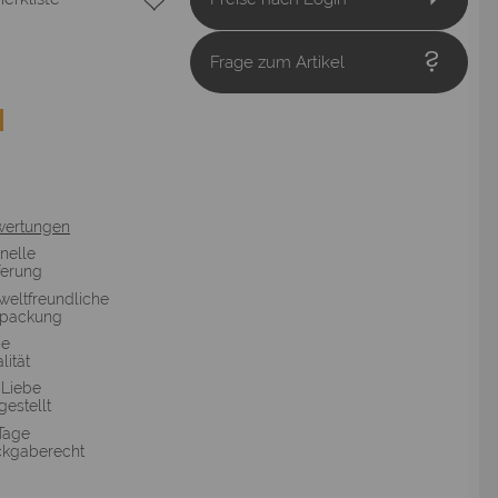
Frage zum Artikel
wertungen
nelle
ferung
eltfreundliche
rpackung
he
lität
 Liebe
gestellt
Tage
kgaberecht