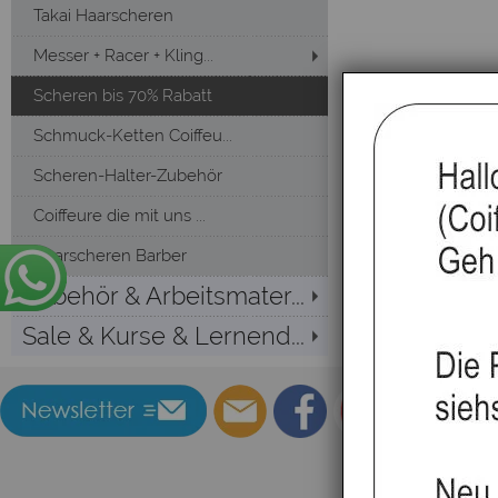
Takai Haarscheren
Messer + Racer + Kling...
Scheren bis 70% Rabatt
Schmuck-Ketten Coiffeu...
Scheren-Halter-Zubehör
Coiffeure die mit uns ...
Haarscheren Barber
Zubehör & Arbeitsmater...
Sale & Kurse & Lernend...