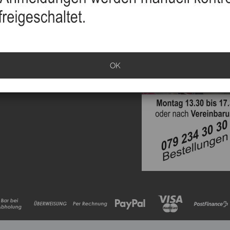
sand
info
klärung
OK
ationen
rrufen