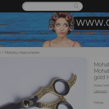
r
/
Mohatsu Haarscheren
Mohat
Mohat
gold 
Marke: Mo
Lieferzeit*:
Menge: