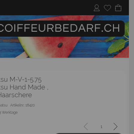
su M-V-1-5.75
su Hand Made ,
Haarschere
hatsu
Artikelnr.: 18420
3 Werktage