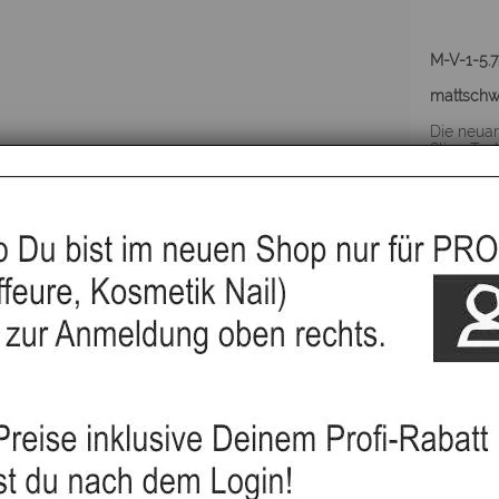
M-V-1-5.7
mattschw
Die neuar
Slice-Tec
dies mit
Die Spezi
zum einst
Die Mohats
Wer eine 
der Mohat
▸Widerru