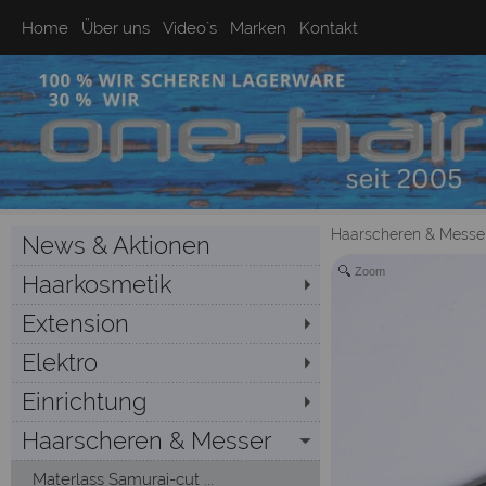
Home
Über uns
Video`s
Marken
Kontakt
Haarscheren & Messe
News & Aktionen
Zoom
Haarkosmetik
Extension
Elektro
Einrichtung
Haarscheren & Messer
Materlass Samurai-cut ...