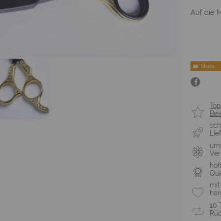
Auf die M
Top
Be
sch
Lie
umw
Ve
ho
Qua
mit
her
10 
Rüc