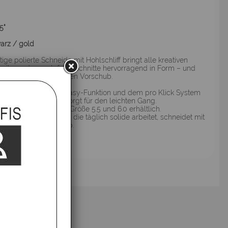
5"
arz / gold
tige polierte Schneide mit Hohlschliff bringt alle kreativen
hniken oder auch feine Schnitte hervorragend in Form – und
 dem geringst möglichen Vorschub.
elle-Gangstelle mit Easy-Funktion und dem pro Klick System
ellen der Schraube sorgt für den leichten Gang.
u V Offset ist in der Größe 5.5 und 6.0 erhältlich.
robuste Schere sucht, die täglich solide arbeitet, schneidet mit
su V genau richtig ab.
fsbelehrung