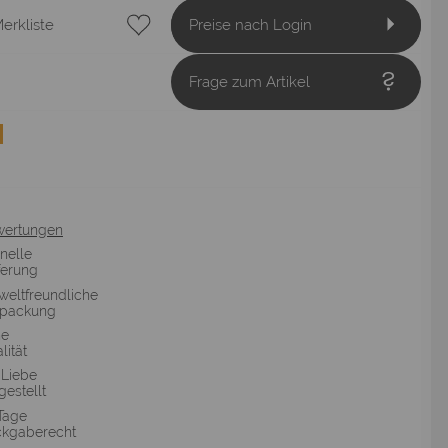
erkliste
Preise nach Login
Frage zum Artikel
wertungen
nelle
ferung
eltfreundliche
rpackung
he
lität
 Liebe
gestellt
Tage
kgaberecht