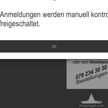
sand
info
klärung
ationen
OK
rrufen