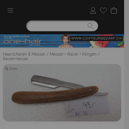
Haarscheren & Messer
/
Messer + Racer + Klingen
/
Rasiermesser
Zoom