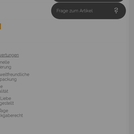
Frage zum Artikel
wertungen
nelle
ferung
eltfreundliche
rpackung
he
lität
 Liebe
gestellt
Tage
kgaberecht