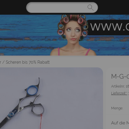
r
/
Scheren bis 70% Rabatt
M-G-0
Artikelnr.: 
Lieferzeit*:
Menge:
Auf die M