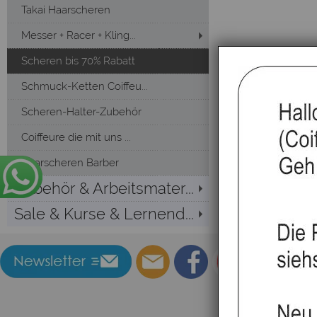
Takai Haarscheren
Messer + Racer + Kling...
Scheren bis 70% Rabatt
Schmuck-Ketten Coiffeu...
Scheren-Halter-Zubehör
Coiffeure die mit uns ...
Haarscheren Barber
Zubehör & Arbeitsmater...
Sale & Kurse & Lernend...