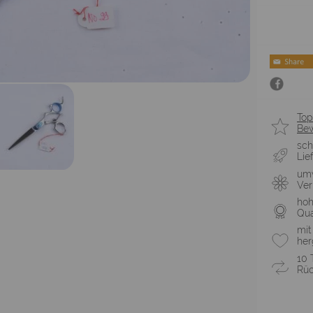
Top
Be
sch
Lie
umw
Ve
ho
Qua
mit
her
10 
Rüc