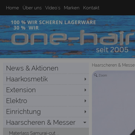
Home
Über uns
Video`s
Marken
Kontakt
Haarscheren & Messe
News & Aktionen
Zoom
Haarkosmetik
Extension
Elektro
Einrichtung
Haarscheren & Messer
Materlass Samurai-cut ...