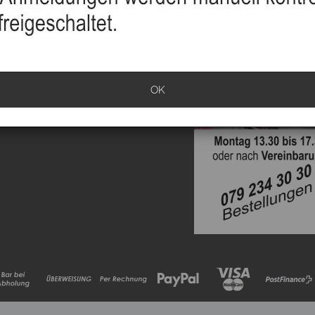
sand
info
klärung
OK
ationen
rrufen