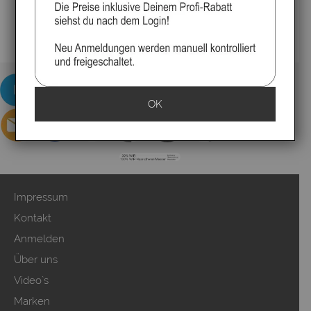
OK
Impressum
Kontakt
Anmelden
Über uns
Video`s
Marken