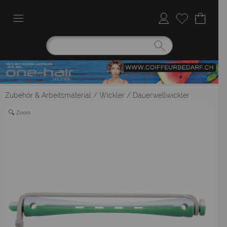
Zubehör & Arbeitsmaterial
/
Wickler
/
Dauerwellwickler
Zoom