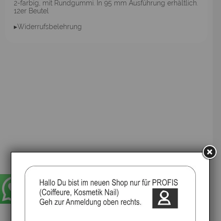
2-farbig, mit Rundgummi. In 95 mm Ausführung erhältlich.
12er Beutel
▸Widerrufsbelehrung