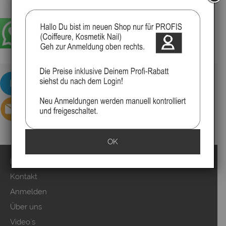
OK
Impressum
Kontakt
Anmelden
Über uns
Video`s