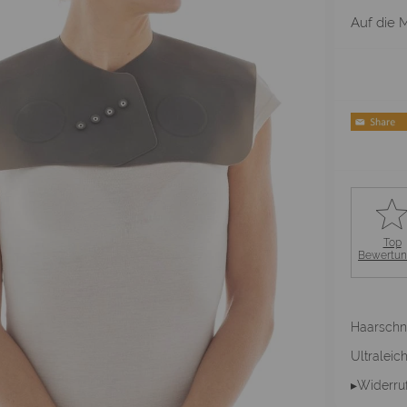
Auf die M
Top
Bewertu
Haarschn
Ultraleich
▸Widerru