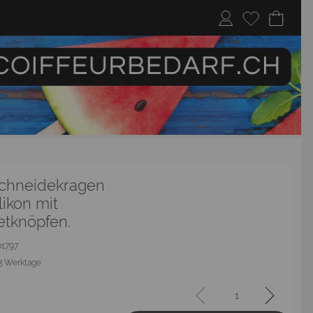
chneidekragen
likon mit
tknöpfen.
201797
3 Werktage