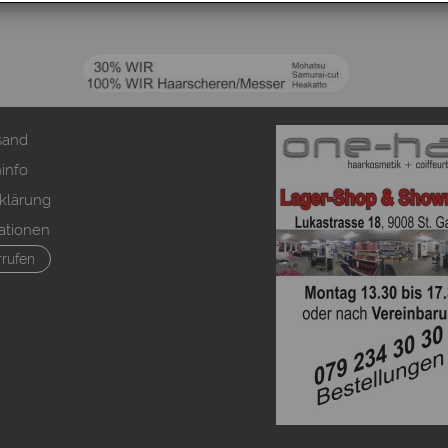
sand
info
klärung
ationen
rrufen