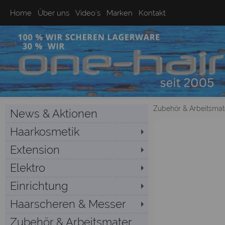
Home
Über uns
Video`s
Marken
Kontakt
Zubehör & Arbeitsmate
News & Aktionen
Haarkosmetik
Extension
Elektro
Einrichtung
Haarscheren & Messer
Zubehör & Arbeitsmater...