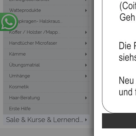
Watteprodukte
Kreppkragen- Halskraus...
Koffer / Holster /Mapp...
Handtücher Microfaser
Kämme
Übungsmatrial
Umhänge
Kosmetik
Haar-Beratung
Erste Hilfe
Sale & Kurse & Lernend...