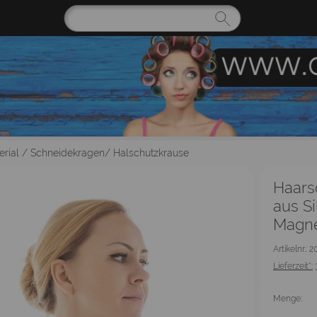
rial
/
Schneidekragen/ Halschutzkrause
Haars
aus Si
Magne
Artikelnr.: 
Lieferzeit*:
Menge: