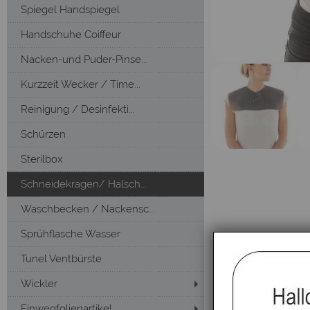
Spiegel Handspiegel
Handschuhe Coiffeur
Nacken-und Puder-Pinse...
Kurzzeit Wecker / Time...
Reinigung / Desinfekti...
Schürzen
Sterilbox
Schneidekragen/ Halsch...
Waschbecken / Nackensc...
Sprühflasche Wasser
Tunel Ventbürste
Wickler
Einwegfolienartikel