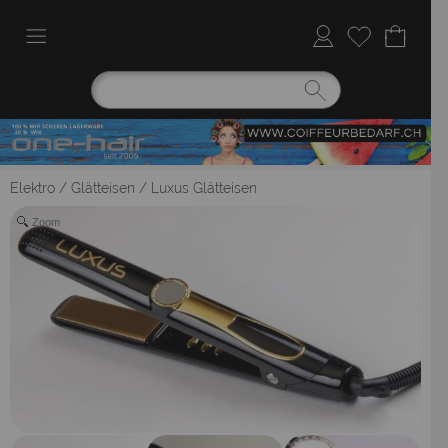
Elektro
/
Glätteisen
/
Luxus Glätteisen
Zoom