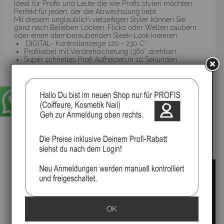
Ideal für Profis und Leute die wie Profis stylen möchten
Perfekt für jeden, der die Abwechslung liebt.
Mit diesem unglaublich vielseitigen Styler können Sie
ganz nach Belieben Locken, Flicks oder Wellen zaubern
oder einen atemberaubenden Sleek-Look kreieren.
DIGITAL- Kontrollanzeige 120 - 230 C°
Profikabel mit Verdrehsicherung (360° drehbar).
Super schnelles Profi Aufheizen in 10 Sekunden
Nur 220 Gramm
Ultraschnelle Aufheizung
für verschiedene Haartypen High-Tech
Keramikbeschichtungs-Technologie bietet die
ultimative Oberfläche für glänzendes Haar ohne
statische Aufladung.
Abgerundete Form.
Automatische Abschaltung nach 30 Minuten
Noch einfacher, perfekte Locken, Wellen oder Flicks
zu zaubern.
Bewegliche Platten, damit kein Druck entsteht.
OK