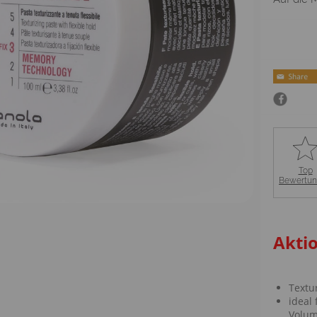
Top
Bewertu
Akti
Textu
ideal
Volu