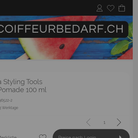
 Styling Tools
 Pomade 100 ml
096522-2
3 Werktage
erkliste
Preise nach Login