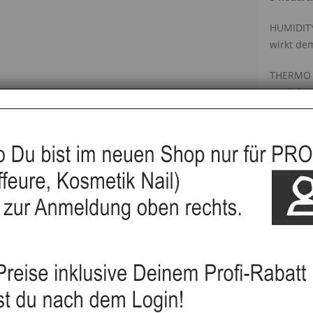
HUMIDITY
wirkt dem
THERMO 
Produkte 
von Haar
MEMORY T
Effekt
Effekt:
Haarty
Produk
▸Widerru