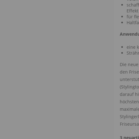
schaf
Effekt
für fl
Haltfa
Anwendu
eine 
Sträh
Die neue 
den Frise
unterstü
(Stylingt
darauf h
höchsten
maximale
Stylinger
Friseursa
3 neuart