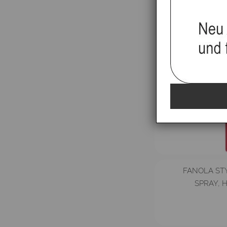
Passendes Z
FANOLA ST
SPRAY, H