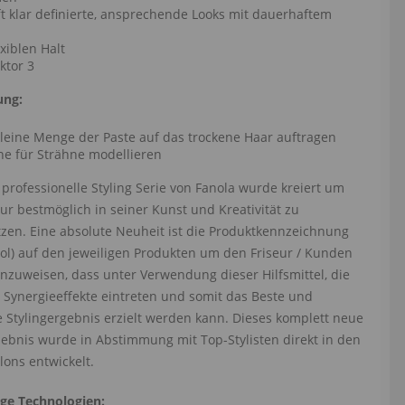
ft klar definierte, ansprechende Looks mit dauerhaftem
exiblen Halt
ktor 3
ng:
kleine Menge der Paste auf das trockene Haar auftragen
ne für Strähne modellieren
professionelle Styling Serie von Fanola wurde kreiert um
ur bestmöglich in seiner Kunst und Kreativität zu
tzen. Eine absolute Neuheit ist die Produktkennzeichnung
ool) auf den jeweiligen Produkten um den Friseur / Kunden
inzuweisen, dass unter Verwendung dieser Hilfsmittel, die
 Synergieeffekte eintreten und somit das Beste und
 Stylingergebnis erzielt werden kann. Dieses komplett neue
lebnis wurde in Abstimmung mit Top-Stylisten direkt in den
lons entwickelt.
ige Technologien: