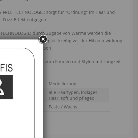
 FREE TECHNOLOGIE: sorgt für "Ordnung" im Haar und
 Frizz-Effekt entgegen
TECHNOLOGIE: durch Zugabe von Wärme werden die
aktiviert und schützen gleichzeitig vor der Hitzeeinwirkung
trocknern und Glätteisen
ECHNOLOGIE: ideal zum Formen und Stylen mit Langzeit
Modellierung
alle Haartypen, lockiges
p:
Haar, soft und pfleged
tart:
Paste / Wachs
fsbelehrung