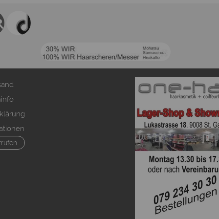
sand
info
klärung
ationen
rrufen