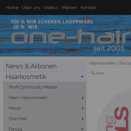
Home
Über uns
Video`s
Marken
Kontakt
Haarkosmetik
/
Fanol
News & Aktionen
Zoom
Haarkosmetik
Profi‑Community Master...
Mann Haircosmetic
Mood
One-Hair
Fanola