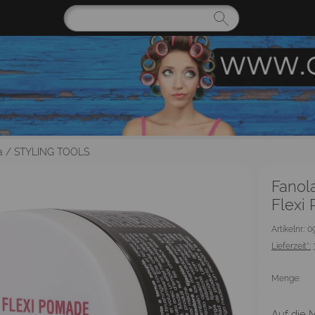
a
/
STYLING TOOLS
Fanola
Flexi
Artikelnr.: 
Lieferzeit*:
Menge:
Auf die M