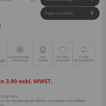
Frage zum Artikel
umweltfreundliche
hohe
mit Liebe
10 Tage
ngen
Verpackung
Qualität
hergestellt
Rückgaberecht
on 3.90 exkl. MWST.
rizing Paste
 für die Gestaltung von Wellen und Locken mit mattem
men