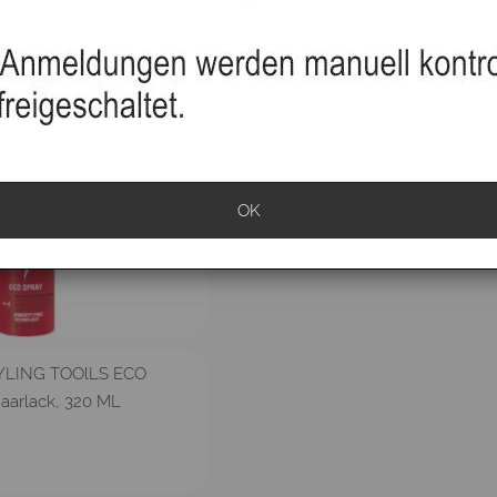
ubehör
OK
YLING TOOlLS ECO
aarlack, 320 ML