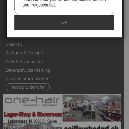
Über uns
Video`s
Marken
OK
Mood Partner Programm
Video Salons Kunden
Sitemap
Zahlung & Versand
AGB & Kundeninfo
Datenschutzerklärung
Kundeninformationen
Vertrag widerrufen