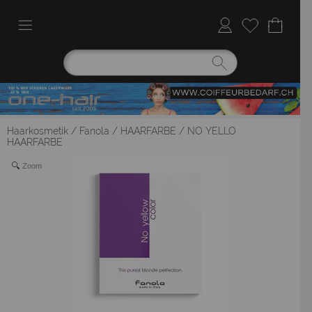
Haarkosmetik
/
Fanola
/
HAARFARBE
/
NO YELLO
HAARFARBE
Zoom