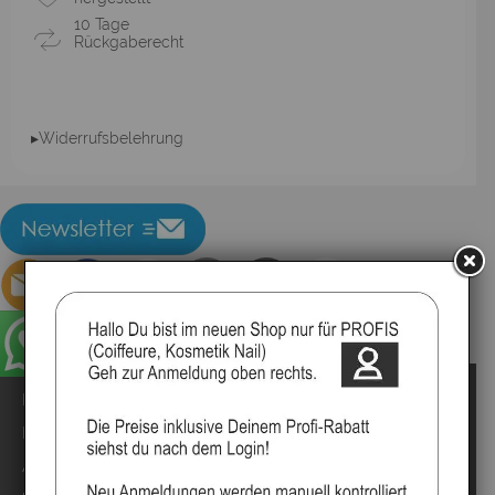
10 Tage
Rückgaberecht
▸Widerrufsbelehrung
Impressum
Kontakt
Anmelden