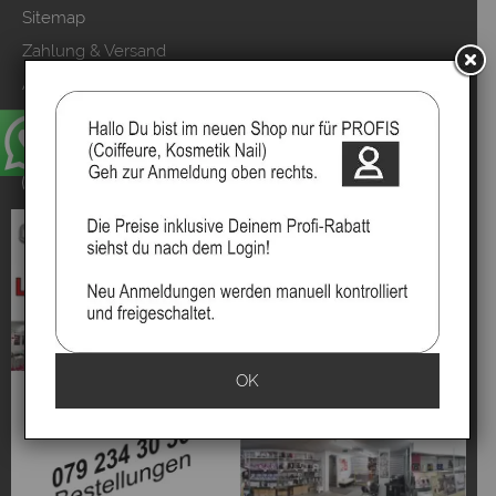
Sitemap
Zahlung & Versand
AGB & Kundeninfo
Datenschutzerklärung
Kundeninformationen
Vertrag widerrufen
OK