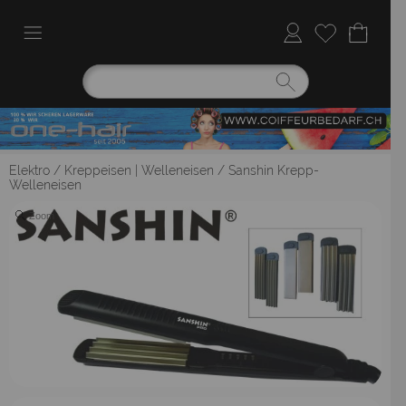
Elektro
/
Kreppeisen | Welleneisen
/
Sanshin Krepp-
Welleneisen
Zoom