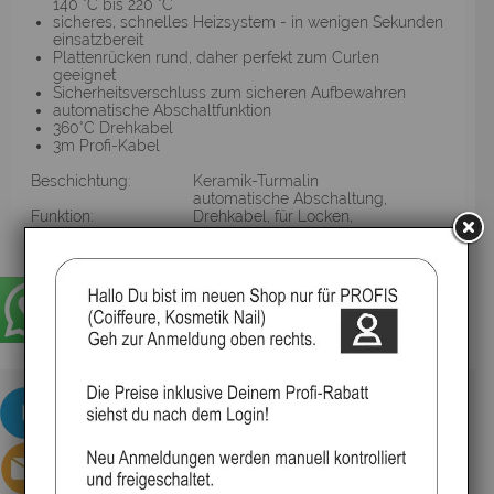
140 °C bis 220 °C
sicheres, schnelles Heizsystem - in wenigen Sekunden
einsatzbereit
Plattenrücken rund, daher perfekt zum Curlen
geeignet
Sicherheitsverschluss zum sicheren Aufbewahren
automatische Abschaltfunktion
360°C Drehkabel
3m Profi-Kabel
Beschichtung:
Keramik-Turmalin
automatische Abschaltung,
Funktion:
Drehkabel, für Locken,
Verriegelung
Kabellänge:
3 m
Plattengröße:
standard
Temperatureinstellung:
ja
▸Widerrufsbelehrung