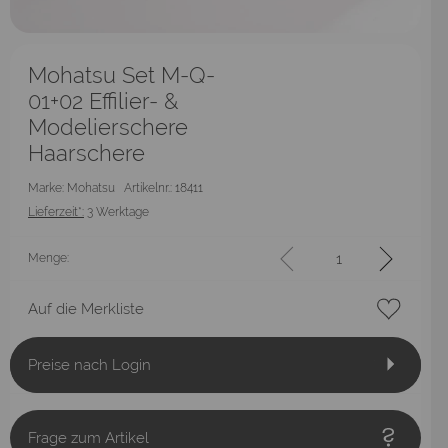
Mohatsu Set M-Q-
01+02 Effilier- &
Modelierschere
Haarschere
Marke: Mohatsu
Artikelnr.: 18411
Lieferzeit*:
3 Werktage
Menge:
Auf die Merkliste
Preise nach Login
Frage zum Artikel