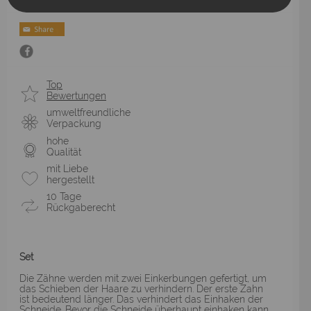
Top
Bewertungen
umweltfreundliche
Verpackung
hohe
Qualität
mit Liebe
hergestellt
10 Tage
Rückgaberecht
Set
Die Zähne werden mit zwei Einkerbungen gefertigt, um
das Schieben der Haare zu verhindern. Der erste Zahn
ist bedeutend länger. Das verhindert das Einhaken der
Schneide. Bevor die Schneide überhaupt einhaken kann,