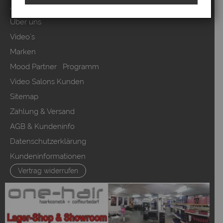
Anmelden
Über uns
Video`s
Marken
Mood Partner Programm
Video Salons Kunden
Sitemap
Zahlung & Versand
AGB & Kundeninfo
Datenschutzerklärung
Kundeninformationen
Vertrag widerrufen