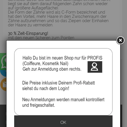
liegt sie auf dem darauf folgenden Zahn schon wieder
auf (größere Auflagefläche).
Die Form der Zähne wird als C-Form bezeichnet und
hat den Vorteil, mehr Haare in den Zwischenraum der
Zähne aufzunehmen und so das Ziepen oder Einhaken
der Haare zu vermeiden.
30 % Zeit-Einsparung!
mit den neuen Scheren zum Pointen
▸Widerrufsbelehrung
Impressum
Kontakt
OK