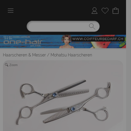
Haarscheren & Messer
/
Mohatsu Haarscheren
Zoom