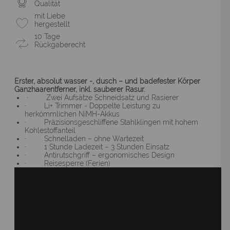
Qualität
mit Liebe
hergestellt
10 Tage
Rückgaberecht
Erster, absolut wasser -, dusch – und badefester Körper
Ganzhaarentferner, inkl. sauberer Rasur.
· Zwei Aufsätze Schneidsatz und Rasierer
· Li+ Trimmer - Doppelte Leistung zu
herkömmlichen NiMH-Akkus
· Präzisionsgeschliffene Stahlklingen mit hohem
Kohlestoffanteil
· Schnelladen – ohne Wartezeit
· 1 Stunde Ladezeit – 3 Stunden Einsatz
· Antirutschgriff – ergonomisches Design
· Reisesperre (Ferien)