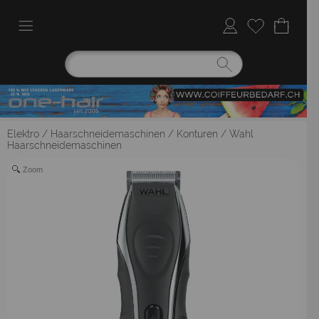
Elektro
/
Haarschneidemaschinen / Konturen
/
Wahl
Haarschneidemaschinen
Zoom