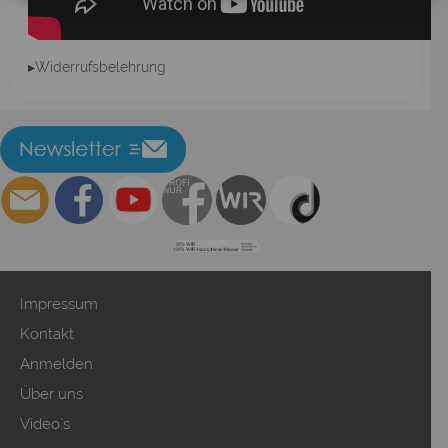
▸Widerrufsbelehrung
Impressum
Kontakt
Anmelden
Über uns
Video`s