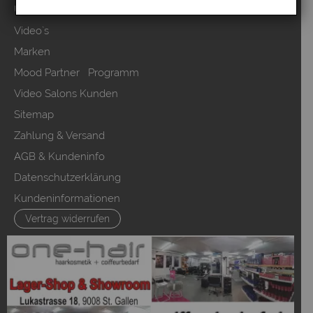
Über uns
Video`s
Marken
Mood Partner Programm
Video Salons Kunden
Sitemap
Zahlung & Versand
AGB & Kundeninfo
Datenschutzerklärung
Kundeninformationen
Vertrag widerrufen