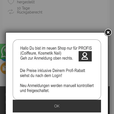
hergestellt
10 Tage
Rückgaberecht
▸Widerrufsbelehrung
Impressum
Kontakt
OK
Anmelden