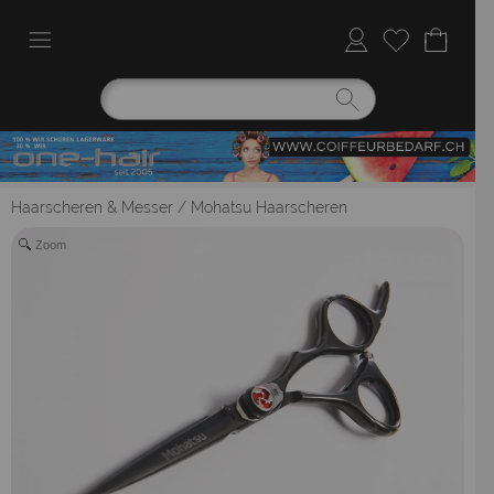
Haarscheren & Messer
/
Mohatsu Haarscheren
Zoom