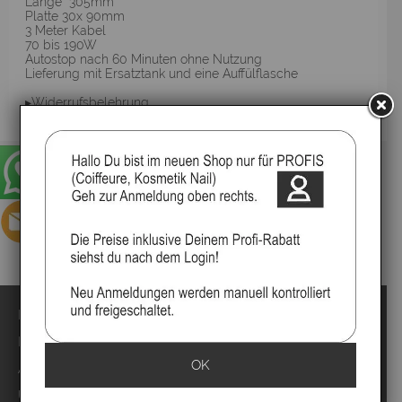
Länge 305mm
Platte 30x 90mm
3 Meter Kabel
70 bis 190W
Autostop nach 60 Minuten ohne Nutzung
Lieferung mit Ersatztank und eine Auffülflasche
▸Widerrufsbelehrung
Impressum
Kontakt
OK
Anmelden
Über uns