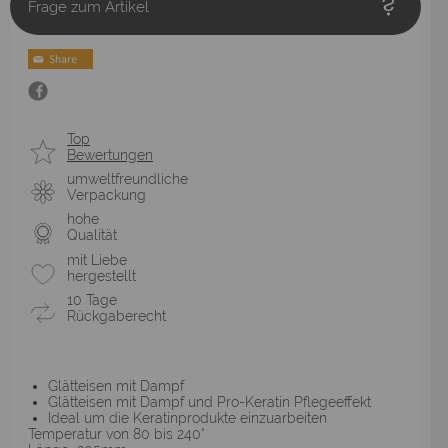
Frage zum Artikel
Top
Bewertungen
umweltfreundliche
Verpackung
hohe
Qualität
mit Liebe
hergestellt
10 Tage
Rückgaberecht
Glätteisen mit Dampf
Glätteisen mit Dampf und Pro-Keratin Pflegeeffekt
Ideal um die Keratinprodukte einzuarbeiten
Temperatur von 80 bis 240°