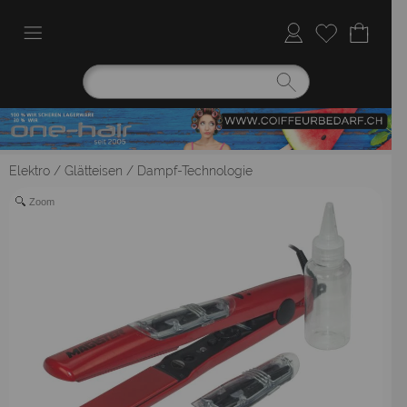
Elektro
/
Glätteisen
/
Dampf-Technologie
Zoom