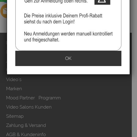
Impressum
Kontakt
OK
Anmelden
Über uns
Video`s
Marken
Mood Partner Programm
Video Salons Kunden
Sitemap
Zahlung & Versand
AGB & Kundeninfo