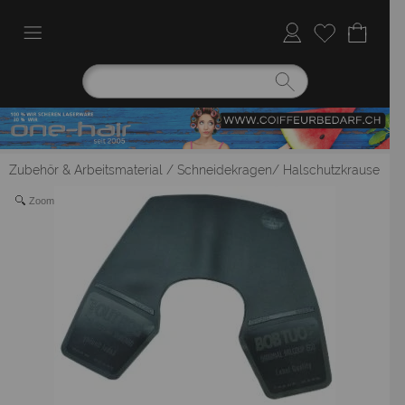
Zubehör & Arbeitsmaterial
/
Schneidekragen/ Halschutzkrause
Zoom