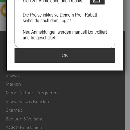
Impressum
Kontakt
OK
Anmelden
Über uns
Video`s
Marken
Mood Partner Programm
Video Salons Kunden
Sitemap
Zahlung & Versand
AGB & Kundeninfo