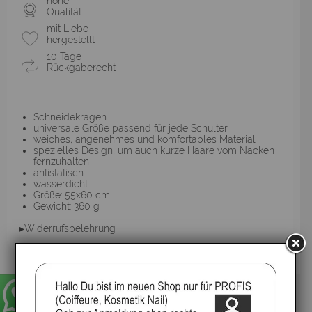
hohe
Qualität
mit Liebe
hergestellt
10 Tage
Rückgaberecht
Schneidekragen
universale Größe passend für jede Schulter
weiches, angenehmes und komfortables Material
spezielles Design, um auch kurze Haare vom Nacken
fernzuhalten
antistatisch
wasserdicht
Größe: 55x60 cm
Gewicht: 360 g
▸Widerrufsbelehrung