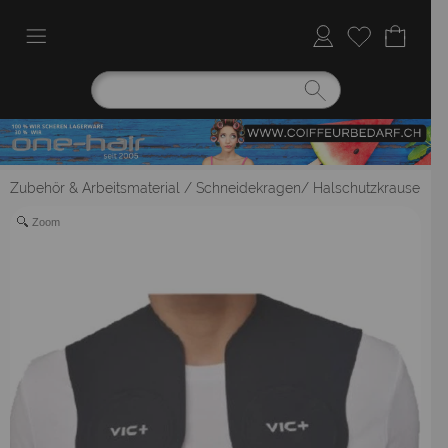
Zubehör & Arbeitsmaterial
/
Schneidekragen/ Halschutzkrause
Zoom