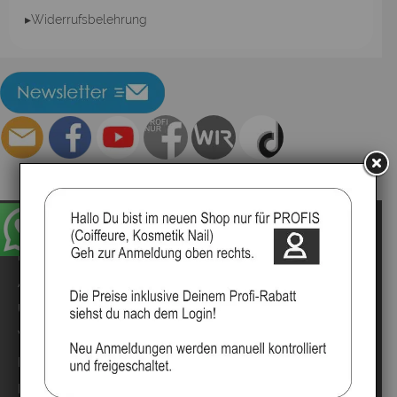
▸Widerrufsbelehrung
Impressum
Kontakt
Anmelden
Über uns
Video`s
Marken
Mood Partner Programm