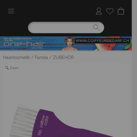
Haarkosmetik
/
Fanola
/
ZUBEHÖR
Zoom