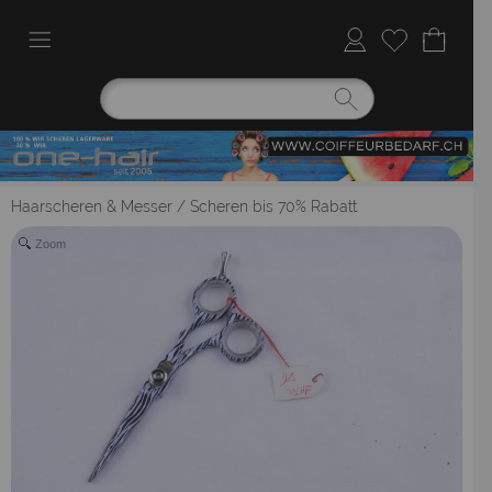
Haarscheren & Messer
/
Scheren bis 70% Rabatt
Zoom