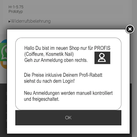
H-1-5.75
Prototyp
▸Widerrufsbelehrung
Impressum
Kontakt
Anmelden
OK
Über uns
Video`s