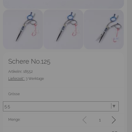
Schere No.125
Artikelnr.: 18552
Lieferzeit*:
3 Werktage
Grösse
Menge: